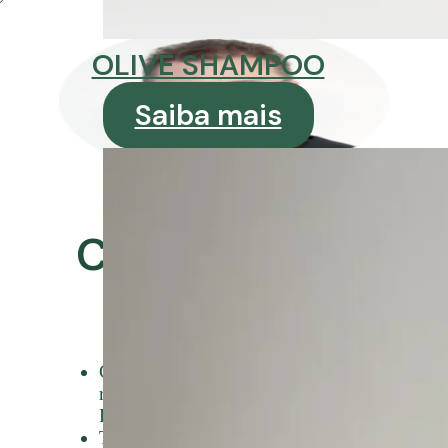
OLIVE SHAMPOO
Saiba mais
Autor
Celso Martins
Junior
Gestor de engenharia cosmética e
responsável técnico Grandha
Professional Hair Care.
Tricologista Certificado pela IAT –