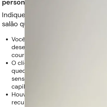
personalizada.
Indique a terapia capilar no seu
salão quando:
Você identificar sinais de
desequilíbrio ou problemas no
couro cabeludo.
O cliente busca soluções para
queda, oleosidade, caspa,
sensibilidade ou fragilidade
capilar.
Houver a necessidade de
recuperação após