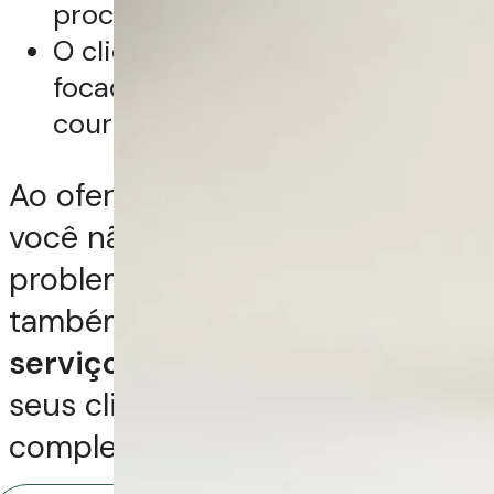
procedimentos químicos.
O cliente deseja um tratamento
focado na saúde e bem-estar do
couro cabeludo.
Ao oferecer a terapia capilar,
você não apenas soluciona
problemas existentes, mas
também
eleva o nível dos seus
serviços
, proporcionando aos
seus clientes uma experiência
completa de cuidado e beleza.