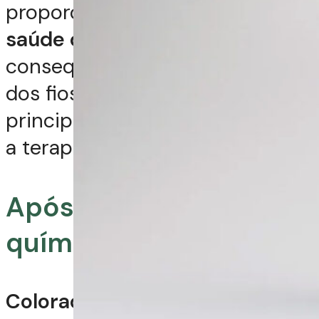
proporciona a
restauração da
saúde do couro cabeludo
e,
consequentemente, a beleza
dos fios. Conheça algumas das
principais situações para indicar
a terapia capilar.
Após procedimentos
químicos agressivos
Colorações, descolorações e