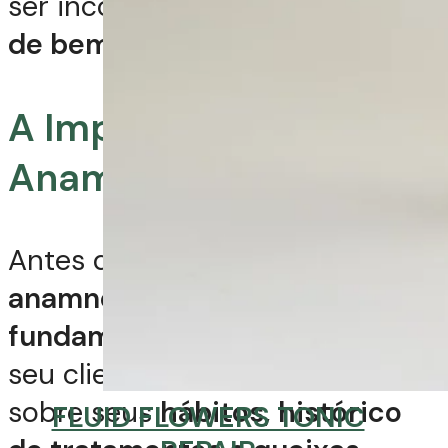
ser incorporada como um
ritual
de bem-estar.
A Importância da
Anamnese Capilar
Antes de qualquer indicação, a
anamnese capilar é
fundamental
. Converse com
seu cliente, faça perguntas
sobre seus
hábitos, histórico
FLUID FLOWERS TONIC