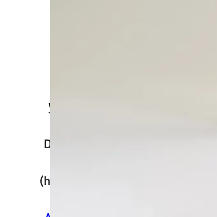
Grandha
CONTATO
(11) 93429-0866
(11) 4701-6444
SAC GRANDHA
WhatsApp
(11) 93429-
0866
De segunda a sexta das
8h00 às 17h00
(horário de Brasília, DF).
ENDEREÇO