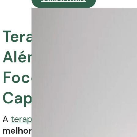
Terapia Capilar
Além da Estética:
Foco na Saúde
Capilar
A
terapia capilar
vai
além da
melhora estética.
Ela