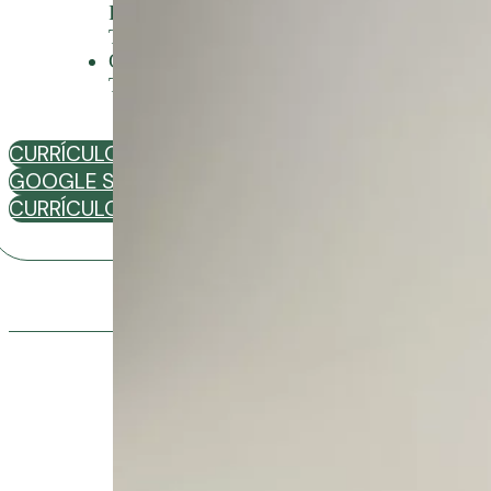
International Association of
Trichologists (IAT – Austrália).
CEO da Academia Brasileira de
Tricologia.
CURRÍCULO LATTES
GOOGLE SCHOLAR
CURRÍCULO COMPLETO