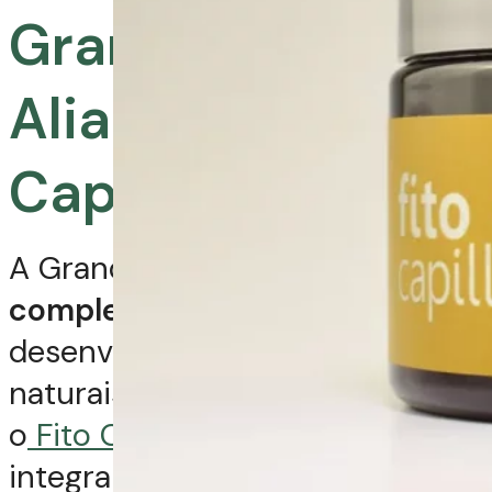
Grandha: Sua
Aliada na Terapia
Capilar
A Grandha oferece uma
linha
completa de produtos
desenvolvidos com ingredientes
naturais e tecnologia avançada,
o
Fito Capillus
é perfeito para
integrar os seus protocolos de