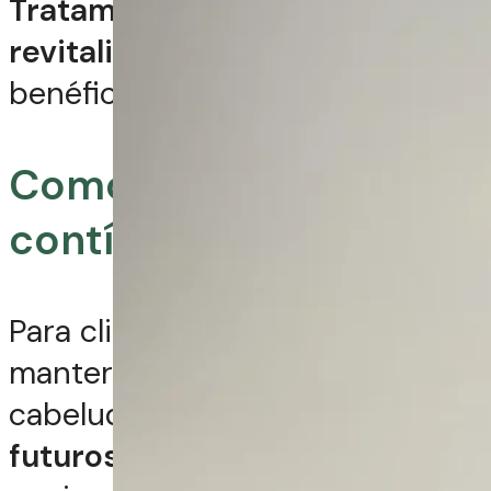
Tratamentos relaxantes e
revitalizantes
podem ser
benéficos.
Como um tratamento
contínuo
Para clientes que buscam
manter a saúde do couro
cabeludo e
prevenir problemas
futuros
, a terapia capilar pode