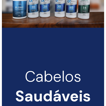
Cabelos
TIZ
Saudáveis