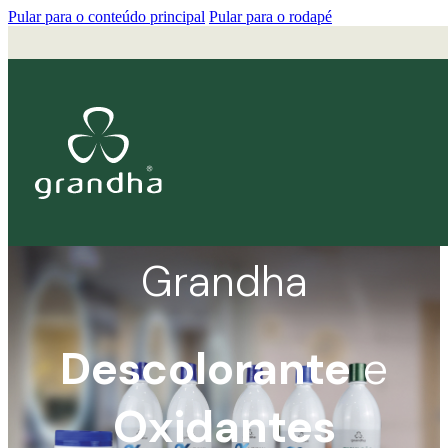
Pular para o conteúdo principal
Pular para o rodapé
Grandha
Descolorante
e
Oxidantes