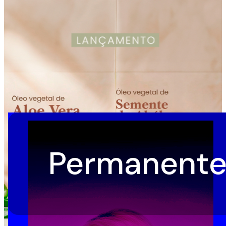
Cosméticos
profissionais
,
resultados
extraordinários
Permanente