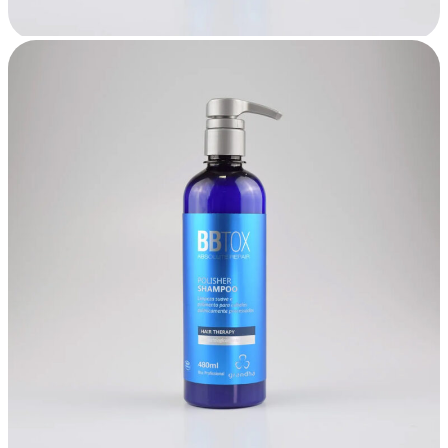
BBtox Absolute Repair
BBtox Absolute Repair
Hidratação e reparação
DESCRIÇÃO
POLISHER SHAMPOO