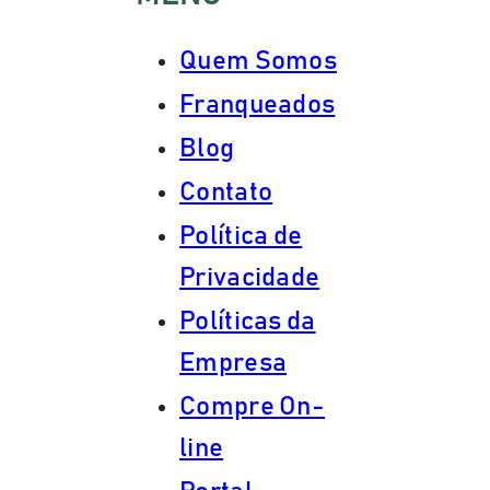
variados componentes
reconstrutores e
Quem Somos
polissacarídeos de
Franqueados
tamarindo, enorme fonte
de polifenóis e rico em
Blog
fósforo, cálcio e
Contato
vitaminas A, B e C.
Política de
Privacidade
INFORMAÇÕES
IMPORTANTES
Políticas da
Empresa
Não testado em
Compre On-
animais.
line
Dermatologicamente