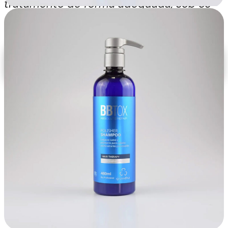
tratamento de forma adequada, sob os
polifenóis de frutas
cuidados de um profissional
vermelhas, o tratamento
devidamente habilitado.
BBtox Absolute Repair
tem ação altamente
CONFIRA A LINHA
COMPLETA
antioxidante, hidratando
e preenchendo as
imperfeições das
cutículas.
Tratamento capilar
profissional de ação
restauradora e
recuperadora da
estrutura capilar que