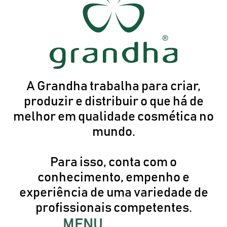
combate os danos
causados por
procedimentos de
escovas progressivas ,
reequilibrando o pH dos
A Grandha trabalha para criar,
cabelos e
produzir e distribuir o que há de
recondicionando a
melhor em qualidade cosmética no
estrutura capilar à
mundo.
manutenção do efeito
liso intenso.
Para isso, conta com o
Potencializando pela
conhecimento, empenho e
experiência de uma variedade de
ação integrada do ácido
profissionais competentes.
hialurônico com
MENU