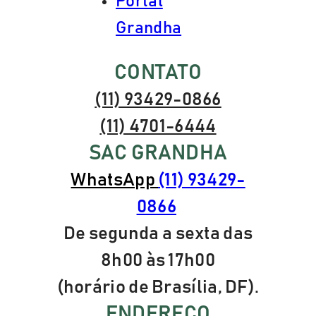
testado.
Portal
Reposição de massa
Grandha
para cabelos
fragilizados por
CONTATO
escovas progressivas.
(11) 93429-0866
(11) 4701-6444
SAC GRANDHA
WhatsApp
(11) 93429-
0866
De segunda a sexta das
8h00 às 17h00
(horário de Brasília, DF).
ENDEREÇO