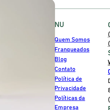
e be
cons
resu
MENU
Quem Somos
Franqueados
MOD
Blog
Apli
Contato
cuid
riar,
Política de
quan
 há de
Privacidade
dos 
mética no
Espa
Políticas da
e
nã
Empresa