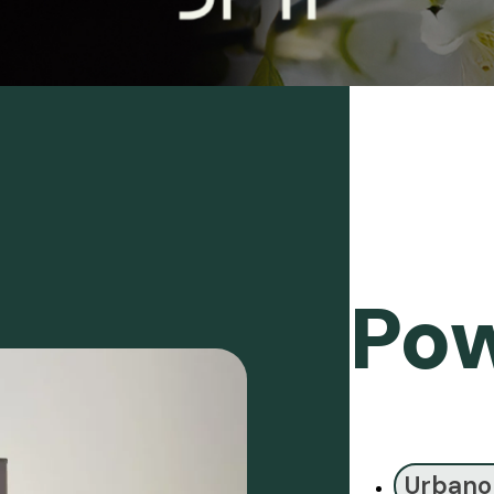
Pow
Urbano