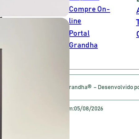
dos 
Compre On-
o pr
e
line
dade de
alca
Portal
s.
pro
Grandha
e
nã
trat
alto
s os direitos reservados – Grandha® – Desenvolvido 
Atualizado em:
05/08/2026