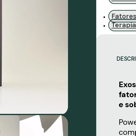
Fatore
Terapia
DESCR
Exos
fato
e so
Powe
comp