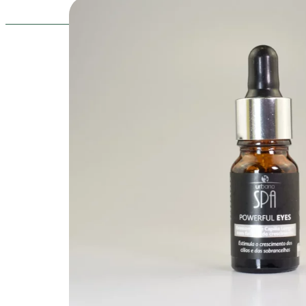
A Grandha trabalha para c
produzir e distribuir o que
melhor em qualidade cos
mundo.