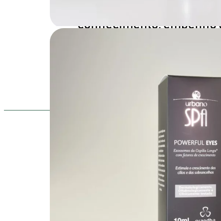
Para isso, conta com o
conhecimento, empenho 
experiência de uma varie
profissionais competente
2026 – Todo