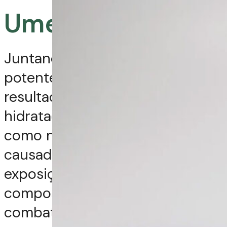
Umectação
Juntando a ação desses
potentes óleos, temos um
resultado incrível quanto à
hidratação e umectação, assim
como na reparação dos danos
causados aos cabelos por
exposição ao sol. Além disso, a
composição finamente regulada
combate o envelhecimento