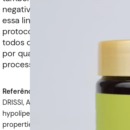
negativamente. Sendo assim,
essa linha é essencial para os
protocolos de tratamentos de
todos os cabelos que passam
por qualquer um desses
processos.
Referências:
DRISSI, Anas et al. Evidence of
hypolipemiant and antioxidant
properties of argan oil derived from