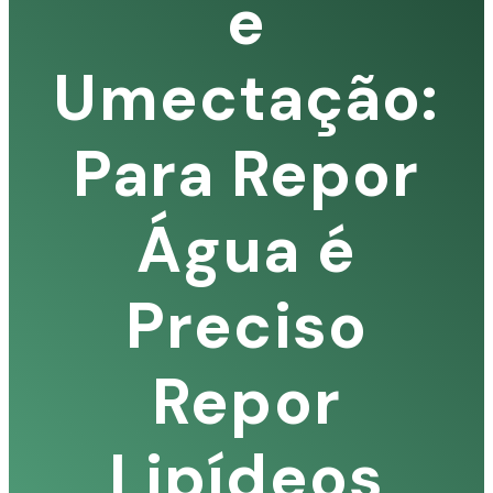
e
Umectação:
S
Para Repor
Água é
Preciso
Repor
Lipídeos