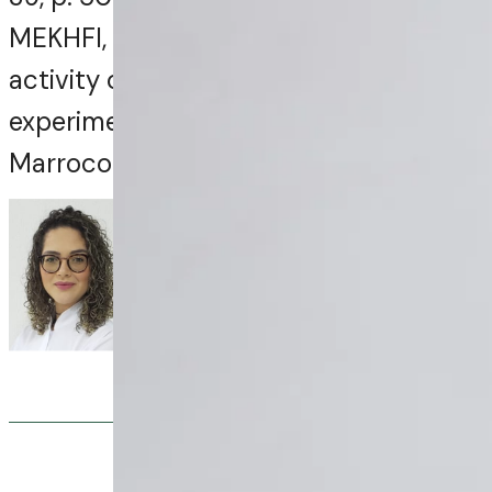
MEKHFI, Hassane et al. Antithrombotic
activity of argan oil: An in vivo
experimental study. Nutrition,
Marrocos, v. 28, p.937-941, 2012.