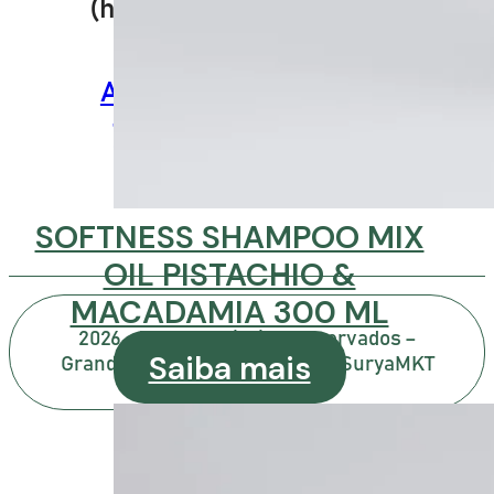
(horário de Brasília, DF).
ENDEREÇO
Av. Dr. José Maciel, 659
Taboão da Serra - SP
CEP: 06763-270
SOFTNESS SHAMPOO MIX
OIL PISTACHIO &
MACADAMIA 300 ML
2026 – Todos os direitos reservados –
Saiba mais
Grandha® – Desenvolvido por SuryaMKT
Atualizado em:
05/08/2026