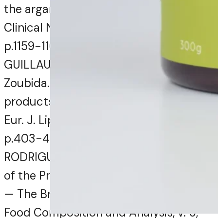
the argan tree (Argania spinosa).
Clinical Nutrition, Marrocos, v. 23, n. 5,
p.1159-1166, out. 2004.
GUILLAUME, Dominique; CHARROUF,
Zoubida. Argan oil and other argan
products: Use in dermocosmetology.
Eur. J. Lipid Sci. Technol, França, v. 113,
p.403-408, 2011.
RODRIGUEZ-AMAYA, D. B. Assessment
of the Provitamin A Contents of Foods
— The Brazilian Experience. Journal of
Food Composition and Analysis, v. 9,