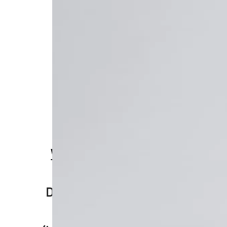
line
Portal
Grandha
CONTATO
(11) 93429-0866
(11) 4701-6444
SAC GRANDHA
WhatsApp
(11) 93429-
0866
De segunda a sexta das
8h00 às 17h00