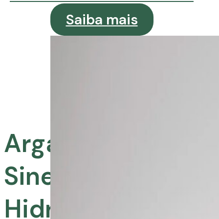
Saiba mais
Argan e Coco:
Sinergia Para
Hidratação e