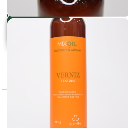
seus produtos Grandha na Loja Grandha
graxos essenciais, os
Oficial Online:
quais diminuem o
COMPRE ON-
desgaste provocado por
LINE
CONFIRA A LINHA
processos químicos e
COMPLETA
restabelecem a
integridade dos cabelos.
Não há
contraindicações.
Controle
hidrolipídico
dos
fios. Brilho e sedosidade
com
ação antioxidante
.
Verniz Texture de