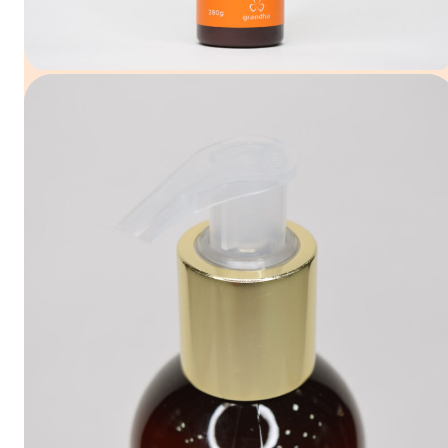
VERNIZ TEXTURE MIX
OIL COCONUT &
ARGAN
Máscara capilar
hidratante com ampla
capacidade polinutritiva
e doadora de brilho. A
sinergia dos óleos de
coco e argan estabelece
maior potencial
*Compre nossos produtos no instituto d
antioxidante, em função
beleza, clínica estética ou salão
das altas taxas de
credenciado mais próximo de você. Cas
vitamina E e ácidos
não encontre, você ainda pode adquirir