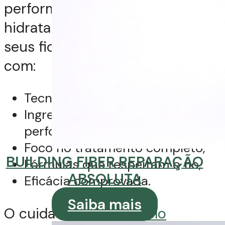
performance para nutrir,
hidratar e restaurar a saúde dos
seus fios de dentro para fora
com:
Tecnologia e inovação,
Ingredientes de alta
performance,
Foco no tratamento completo,
BUILDING FIBER REPARAÇÃO
Fórmulas que respeitam o fio,
ABSOLUTA
Eficácia comprovada.
Saiba mais
O cuidado com o
cabelo