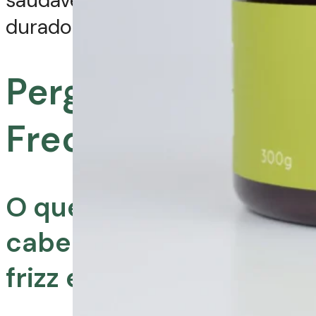
duradouros!
Perguntas
Frequentes:
O que fazer quando o
cabelo está com muito
frizz e ressecado?