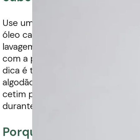
Use um finalizador leve ou um
óleo capilar na região após a
lavagem, aplicando suavemente
com a ponta dos dedos. Outra
dica é trocar a fronha de
algodão por uma de seda ou
cetim para reduzir o atrito
durante o sono.
Porque eu hidrato meu