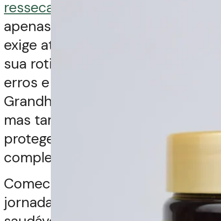
ressecado
vai muito além de
apenas aplicar um produto: ele
exige atenção aos detalhes da
sua rotina. Ao corrigir esses 7
erros e adotar os tratamentos
Grandha, você não só hidrata,
mas também nutre, fortalece e
protege seus fios de forma
completa.
Comece hoje mesmo a sua
jornada rumo a um cabelo mais
saudável, com brilho e maciez