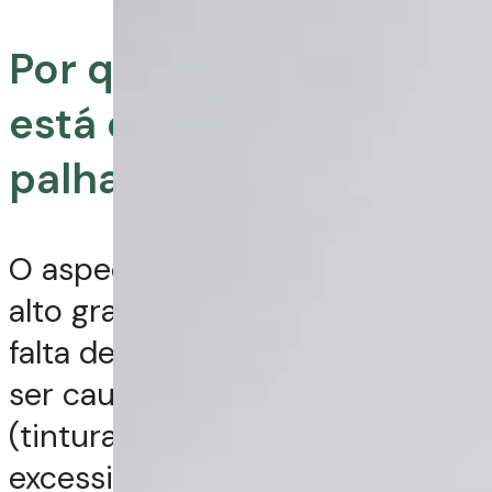
Por que meu cabelo
está com aspecto de
palha?
O aspecto de palha indica um
alto grau de ressecamento e
falta de massa capilar. Isso pode
ser causado por danos químicos
(tintura, descoloração), uso
excessivo de ferramentas de