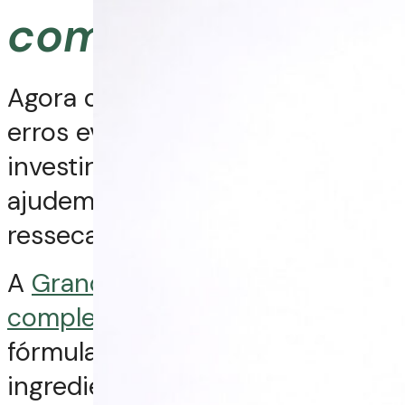
com Grandha
Agora que você já sabe quais
erros evitar, o próximo passo é
investir em produtos que
ajudem a reverter o quadro de
ressecamento e frizz.
A
Grandha oferece linhas
completas
de tratamento, com
fórmulas inteligentes e
ingredientes de alta