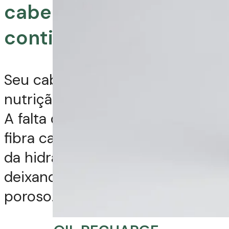
cabelo mas ele
continua ressecado?
Seu cabelo pode precisar de
nutrição, não apenas hidratação.
A falta de lipídios e óleos na
fibra capilar impede que a água
da hidratação seja retida,
deixando-o com aspecto seco e
poroso.