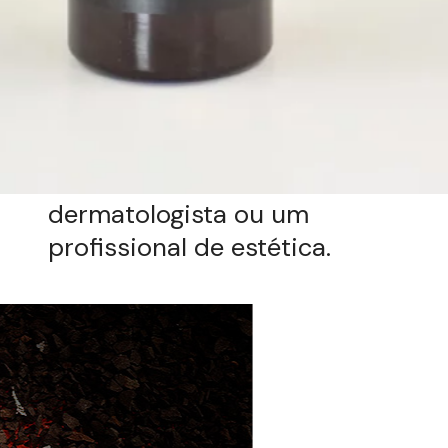
Oftalmologicamente testado:
seguro para uso na região dos
olhos.
Dermatologicamente testado:
seguro para todos os tipos de
pele.
Não testado em animais:
compromisso com a beleza
consciente.
Powerful Eyes
Grandha: O