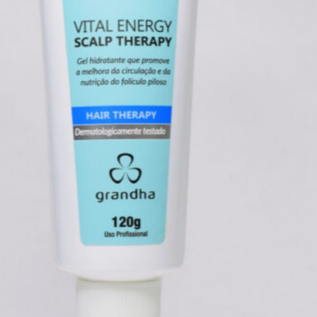
Autor
Celso Martins
Junior
Gestor de engenharia cosmética e
responsável técnico Grandha
Professional Hair Care.
Tricologista Certificado pela IAT –
International Association of
Trichologists (IAT – Austrália).
CEO da Academia Brasileira de
Tricologia.