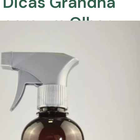
vão complementar o uso do
Powerful Eyes e garantir um
resultado ainda mais radiante:
Mantenha a rotina de cuidados:
a consistência é fundamental
para alcançar os resultados
desejados. Utilize o Powerful
Eyes Grandha
diariamente
, sem
interrupções.
Combine com outros produtos
Grandha:
para um tratamento
completo, utilize o Powerful Eyes