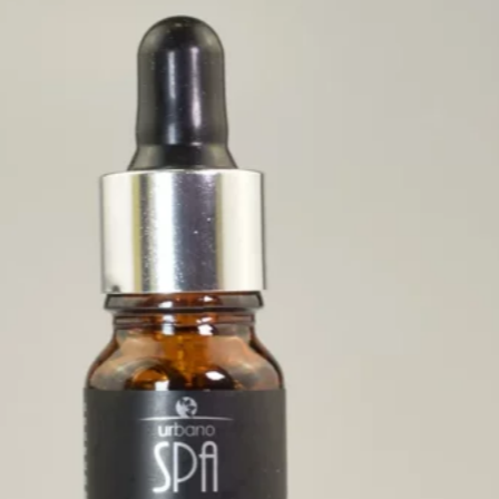
Use diariamente
para
melhores resultados.
Importante:
Evite o contato com os olhos e a
linha d’água.
Este produto
não é um
medicamento e não deve ser
injetado.
Dicas Grandha