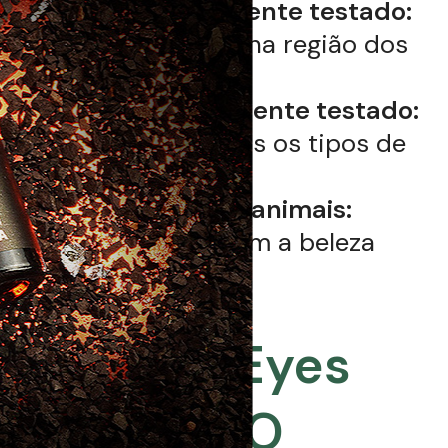
Segredo para um
Olhar
Inesquecível
Com Powerful Eyes Grandha,
você conquista
cílios e
sobrancelhas dos sonhos
, e um
olhar que transmite confiança e
beleza. Experimente o poder da
transformação e revele a sua