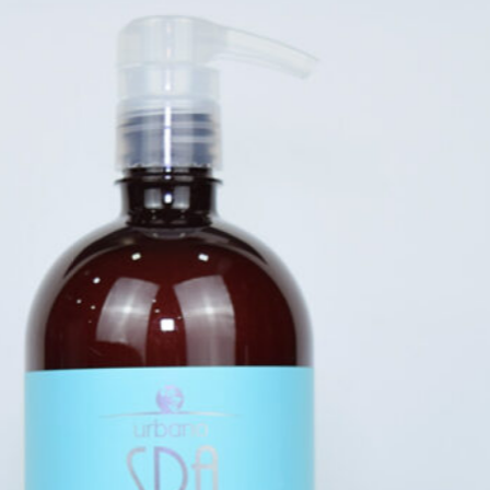
A Grandha trabalha para criar,
produzir e distribuir o que há de
melhor em qualidade cosmética no
mundo.
Para isso, conta com o
conhecimento, empenho e
experiência de uma variedade de
profissionais competentes.
MENU
Quem Somos
Franqueados
Blog