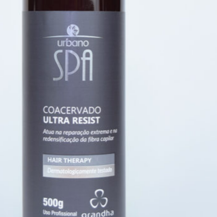
sobrancelhas sempre
exuberantes.
Resultados visíveis em poucas
semanas
: observe a
transformação do seu olhar com
o uso regular do produto.
Como Usar o
Powerful Eyes
Grandha