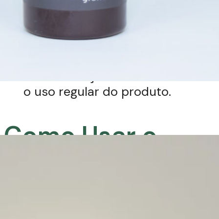
A aplicação de Powerful Eyes é
simples e prática:
Aplique o Powerful Eyes
cuidadosamente
e em
pequena quantidade
na
região dos cílios e
sobrancelhas.
Espalhe o produto com os
dedos
, massageando
suavemente.
Não enxágue.