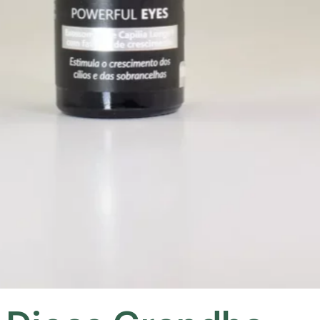
para um Olhar
Radiante
O olhar é uma das
características mais marcantes
do rosto, capaz de
transmitir
emoções e expressar beleza
.
Para realçar ainda mais o seu
olhar, a Grandha preparou
algumas
dicas especiais
que