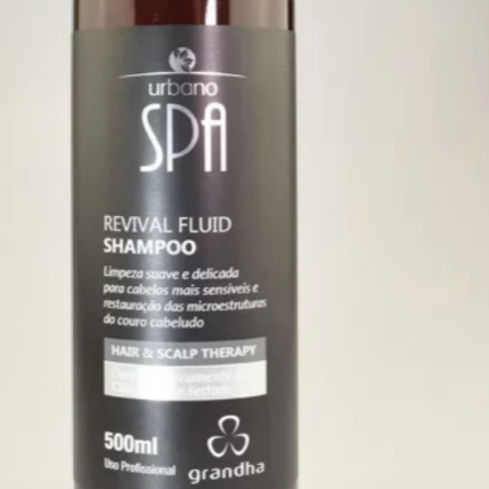
Grandha em conjunto com
outros produtos da linha
Grandha, como o
Urban Spa
Black.
Consulte um profissional:
em
caso de dúvidas consulte um
dermatologista ou um
profissional de estética.
Informações
Adicionais