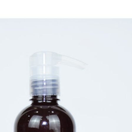
desfrutar de:
Cílios mais longos e volumosos
:
diga adeus aos cílios curtos e
ralos, e conquiste um olhar
marcante e expressivo.
Sobrancelhas definidas e
preenchidas:
corrija falhas e
conquiste sobrancelhas com
design impecável, que realçam a
beleza do seu rosto.
Fios mais fortes e saudáveis
:
previna a queda e a quebra dos
fios, e mantenha seus cílios e