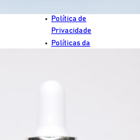
(11) 4701-6444
SAC GRANDHA
WhatsApp
(11) 93429-
0866
De segunda a sexta das
8h00 às 17h00
(horário de Brasília, DF).
ENDEREÇO
Av. Dr. José Maciel, 659
Taboão da Serra - SP
CEP: 06763-270