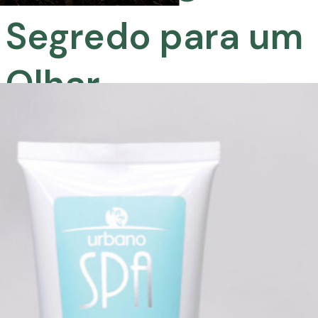
melhor versão.
Grandha a beleza que você vê, a
ciência que você sente.
Clique aqui e conheça mais
sobre o Powerful Eyes
Grandha