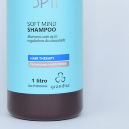
Contato
Política de
Privacidade
Políticas da
Empresa
Compre On-
line
Portal
Grandha
CONTATO
(11) 93429-0866