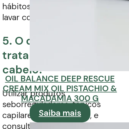
hábitos inadequados (como
lavar com água quente).
5. O que fazer para
tratar a raiz oleosa do
cabelo?
OIL BALANCE DEEP RESCUE
CREAM MIX OIL PISTACHIO &
Utilizar produtos
MACADAMIA 300 G
seborreguladores, tônicos
Saiba mais
capilares adstringentes, e
consultar um terapeuta capilar