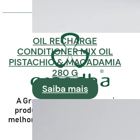
OIL RECHARGE
CONDITIONER MIX OIL
PISTACHIO & MACADAMIA
280 G
Saiba mais
A Grandha trabalha para criar,
produzir e distribuir o que há de
melhor em qualidade cosmética no
mundo.