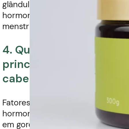
glândulas sebáceas. Flutuações
hormonais (puberdade, ciclo
menstrual) também afetam.
4. Quais são as
principais causas de
cabelos oleosos?
Fatores genéticos, desequilíbrio
hormonal, estresse, dieta rica
em gorduras e carboidratos, e