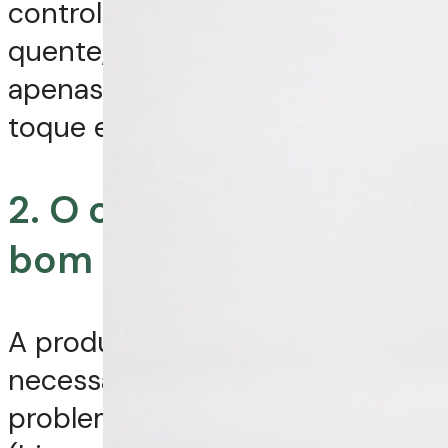
controle de sebo, evitar água
quente, aplicar condicionador
apenas nas pontas e reduzir o
toque excessivo na raiz.
2. O cabelo oleoso é
bom ou ruim?
A produção de sebo é
necessária para proteger o fio. O
problema é o excesso