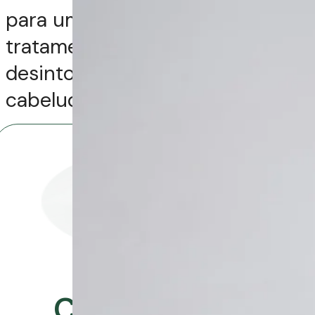
para um protocolo de
tratamento específico e
desintoxicação do couro
cabeludo.
Autor
Celso Martins