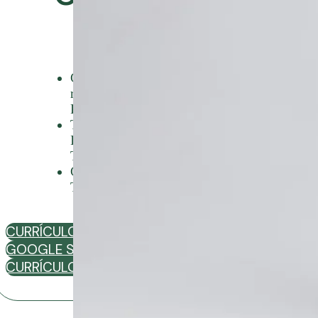
Junior
Gestor de engenharia cosmética e
responsável técnico Grandha
Professional Hair Care.
Tricologista Certificado pela IAT –
International Association of
Trichologists (IAT – Austrália).
CEO da Academia Brasileira de
Tricologia.
CURRÍCULO LATTES
GOOGLE SCHOLAR
CURRÍCULO COMPLETO