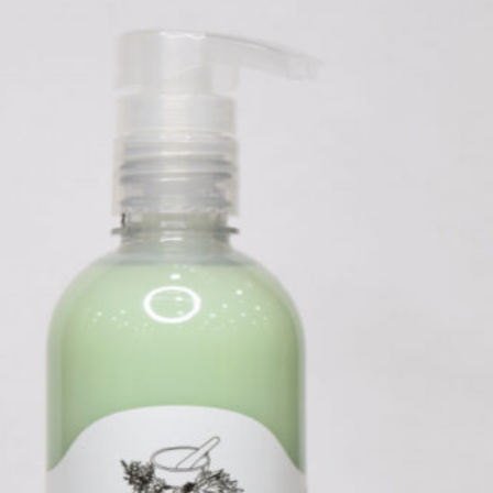
limpo de forma ideal e com as
ações do ativos terapêuticos do
D.Tox Shampoo, poderá dar
cuidados
continuidade aos
especiais de reparação dos
cabelos
.
Reparação,
recuperação da
resistência da fibra,