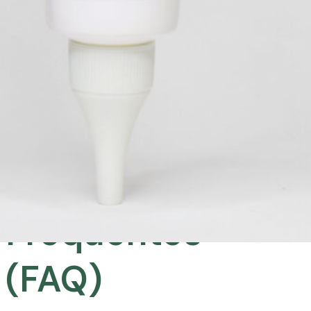
a sua raiz, limpe com inteligência
e devolva a matéria perdida dos
seus fios com a tecnologia
científica e fitoterápica que só a
Grandha pode oferecer!
Perguntas
Frequentes
(FAQ)