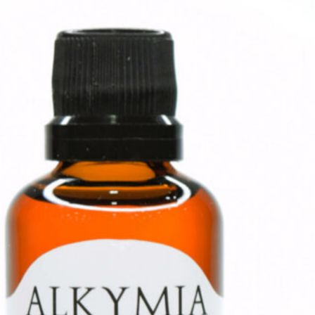
resíduo pode ressecar
o cabelo?
Alguns podem ser agressivos.
Por isso, o ideal é optar por uma
limpeza fisiológica que remova
resíduos de forma equilibrada,
sem excesso.
5. Qual a função do
BBtox Polisher