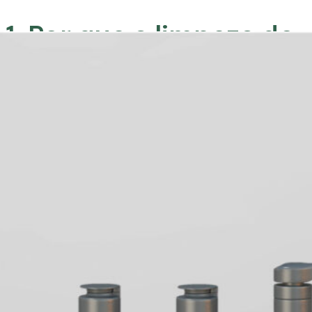
1. Por que a limpeza do
couro cabeludo é
importante?
Porque resíduos, oleosidade e
poluição podem obstruir os
folículos e prejudicar o
crescimento saudável dos fios.
2. Couro cabeludo sujo