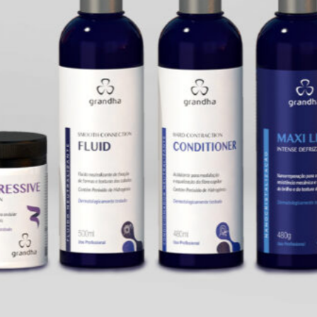
pode causar queda de
cabelo?
Sim. O acúmulo de resíduos
pode “enfraquecer” os fios,
favorecer inflamações e
contribuir para queda e
afinamento capilar.
3. Como saber se meu