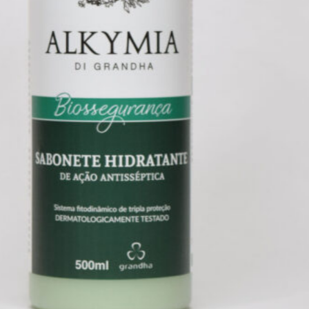
Após preparar o couro cabeludo
e os fios com o D.Tox Shampoo,
um tratamento
indicado para
cabelos sensibilizados por
colorações, descolorações,
alisamentos, relaxamentos e
ondulações permanentes.
Polisher Shampoo:
é um
shampoo de tratamento
desenvolvido para limpar
suavemente os fios. Indicado
cabelos sensibilizados
para