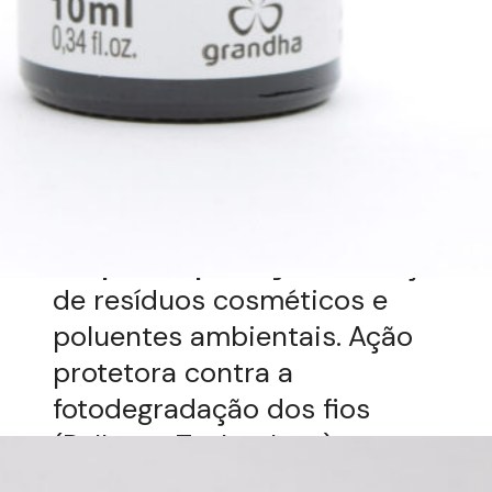
proteção natural do couro
cabeludo.
Reequilibrar da microbiota:
Higienização preparatória em
terapias capilares. Auxilia no
equilíbrio da microbiota do
sistema capilar.
Limpeza e proteção:
Remoção
de resíduos cosméticos e
poluentes ambientais.
Ação
protetora contra a
fotodegradação dos fios
(Polluout Technology).
Agora com o couro cabeludo