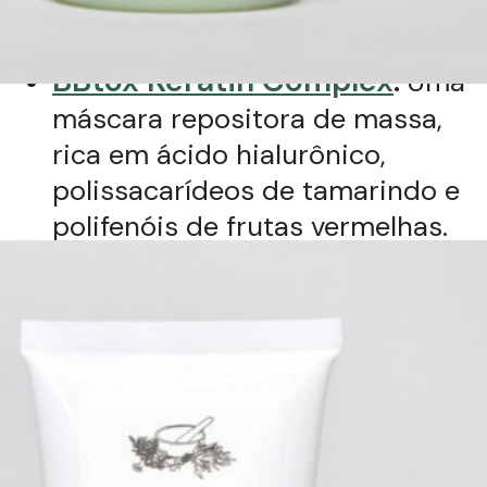
por processos químicos
.
BBtox Keratin Complex
:
Uma
máscara repositora de massa,
rica em ácido hialurônico,
polissacarídeos de tamarindo e
polifenóis de frutas vermelhas.
Essa combinação atua
preenchendo as imperfeições da
fibra capilar, aumentando a
retenção hídrica (hidratação) e
agindo como um poderoso
antioxidante contra o
envelhecimento precoce dos