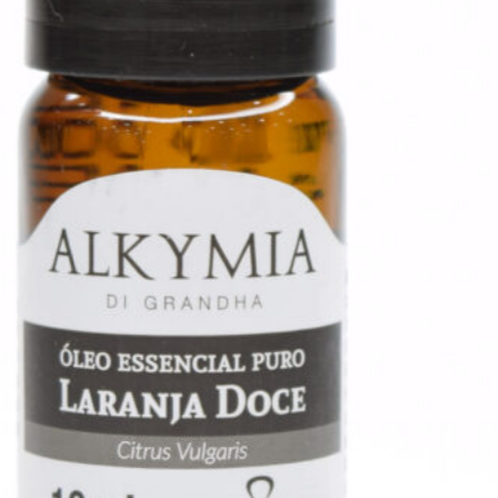
Limpeza do Couro
Cabeludo
O D.
Tox Shampoo Grandha
realiza uma
limpeza de alta
performance com proteção.
Sua fórmula foi desenhada para:
Limpar sem Agredir:
Remove
com precisão os resíduos de
poluição e cosméticos pesados
sem desestruturar a barreira de