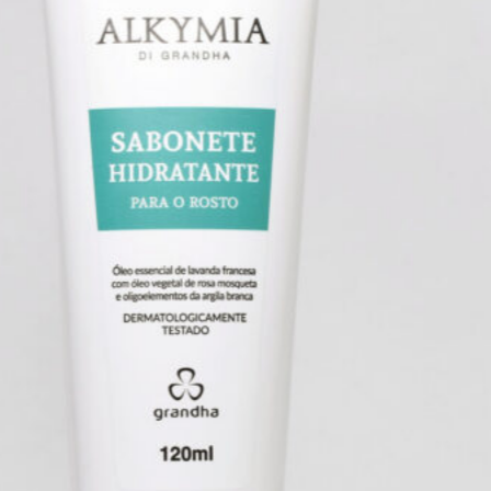
fios.
BBtox Prime Oil
:
Finalizador
com óleo vegetal de jojoba
padrão ouro e ácidos graxos,
que cria uma película protetora
ultrafina contra o calor do
secador e as agressões externas,
garantindo um toque de seda e
brilho intenso sem pesar.
Cuidar do couro cabeludo
é o
maior segredo para conquistar o
cabelo dos seus sonhos. Escute