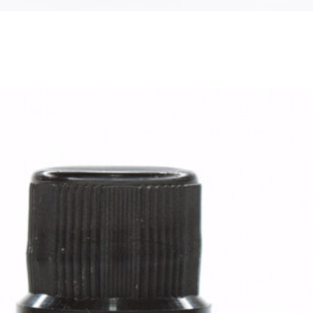
D.Tox Shampoo: O
Primeiro Passo
Indispensável na