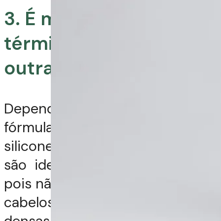
3. É melhor protetor
térmico em creme de
outra forma?
Depende do seu cabelo:
fórmulas mais leves como
silicones nobres em associações
são ideais para cabelos finos,
pois não promovem peso aos
cabelos. As fórmulas mais