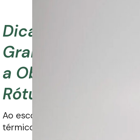
Dica Bônus
Grandha: Ativos
a Observar no
Rótulo
Ao escolher seu protetor
térmico, procure por: