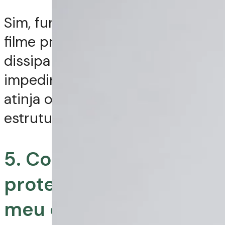
Sim, funciona. Ele forma um
filme protetor que absorve,
dissipa e distribui o calor,
impedindo que a temperatura
atinja o ponto de dano à
estrutura da haste capilar.
5. Como devo usar
protetor térmico no
meu cabelo antes de