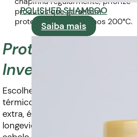
chapinha regularmente, priorize
POLISHER SHAMPOO
produtos que garantam
proteção até pelo menos 200°C.
Saiba mais
Proteção é
Investimento
Escolher um bom protetor
térmico não é apenas um custo
extra, é um investimento na
longevidade e saúde do seu
cabelo. Ao escolher a fórmula