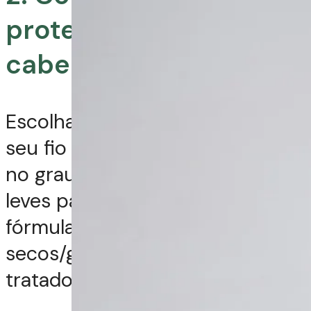
protetor térmico para
cabelo?
Escolha com base na textura do
seu fio (fino, médio ou grosso) e
no grau de dano. Formas mais
leves para fios finos/oleosos e
fórmulas mais densas para fios
secos/grossos/quimicamente
tratados.