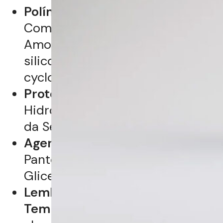
Polímeros Termoprotetores:
Como Polyquaternium-37,
Amodimethicone (e outros
silicones nobres ,
cyclopentasiloxane).
Proteínas:
Queratina
Hidrolisada, Proteína do Trigo ou
da Seda.
Agentes de Umectação:
Pantenol (Pró-Vitamina B5) e
Glicerina.
Lembre-se do Fator
Temperatura:
Se você usa