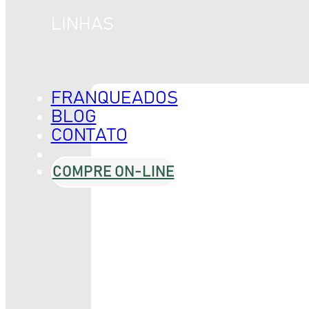
TO
LINHAS
PILLUS
FRANQUEADOS
BLOG
CONTATO
COMPRE ON-LINE
ESCOLORANTE
MATIZ
 OXIDANTES
P.21