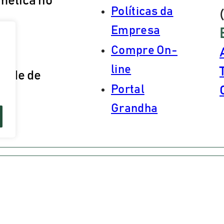
mética no
Políticas da
Empresa
Compre On-
e
line
dade de
Portal
s.
Grandha
s os direitos reservados – Grandha® – Desenvolvido 
ndha
Atualizado em:
05/08/2026