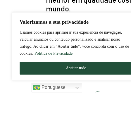
melhor em qualidade cos
mundo.
Valorizamos a sua privacidade
Para isso, conta com o
Usamos cookies para aprimorar sua experiência de navegação,
conhecimento, empenho 
veicular anúncios ou conteúdo personalizado e analisar nosso
experiência de uma varie
tráfego. Ao clicar em "Aceitar tudo", você concorda com o uso de
profissionais competente
cookies.
Política de Privacidade
Aceitar tudo
Portuguese
2026 – Todo
Faça sua busca na
Gra