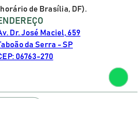
(horário de Brasília, DF).
ENDEREÇO
Av. Dr. José Maciel, 659
Taboão da Serra - SP
CEP: 06763-270
por SuryaMKT