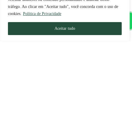
tráfego. Ao clicar em "Aceitar tudo", você concorda com o uso de
cookies.
Política de Privacidade
Aceitar tudo
Portuguese
Faça sua busca na
ÓLEO ESSENCIAL DE HORTELÃ
Grandha
PIMENTA
Saiba mais
Buscar por produtos
Grandha
Buscar