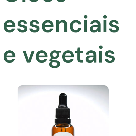
essenciais
e vegetais
TIZ