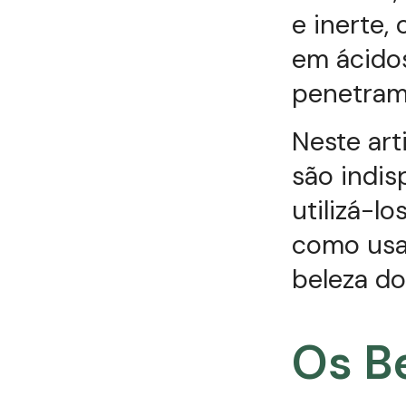
e inerte,
em ácidos
penetram 
Neste art
são indis
utilizá-
como usa
beleza do
Os B