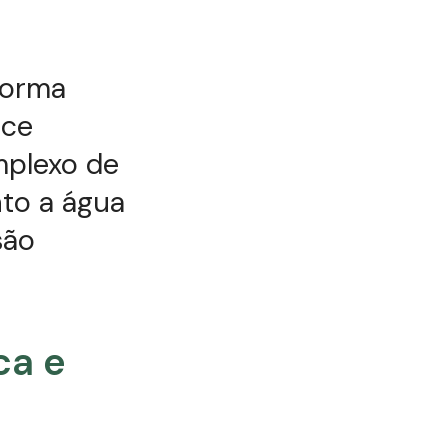
forma
nce
mplexo de
to a água
são
ca e