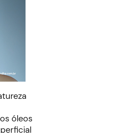
atureza
dos óleos
erficial