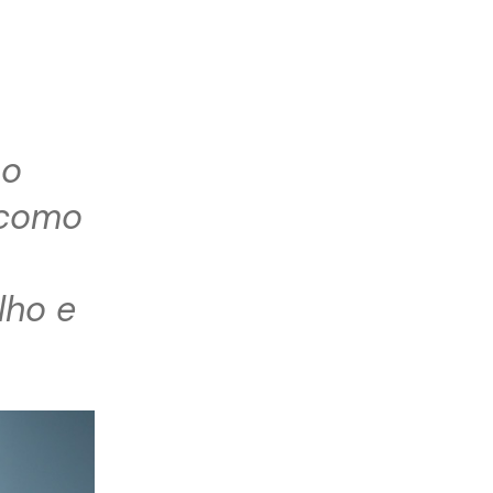
ão
 como
lho e