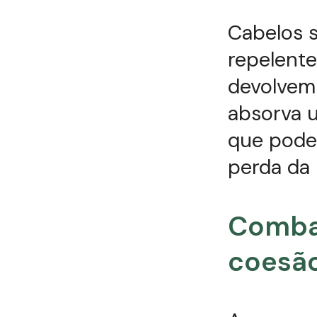
Cabelos 
repelente
devolvem 
absorva 
que pode 
perda da 
Combat
coesão