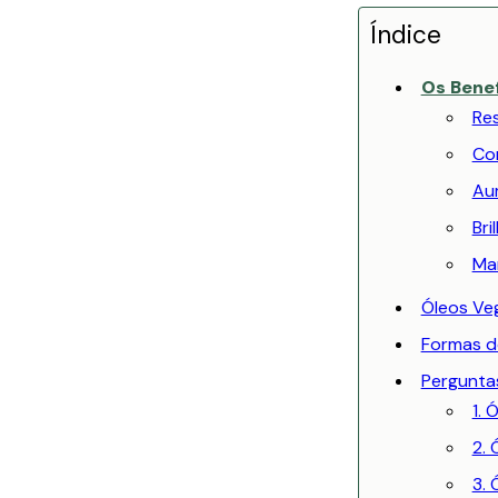
Índice
Os Benef
Re
Co
Aum
Bri
Ma
Óleos Veg
Formas d
Pergunta
1. 
2. 
3.