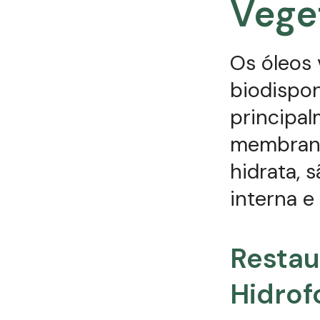
Vege
Os óleos 
biodispo
principal
membrana
hidrata, 
interna e
Restau
Hidrof