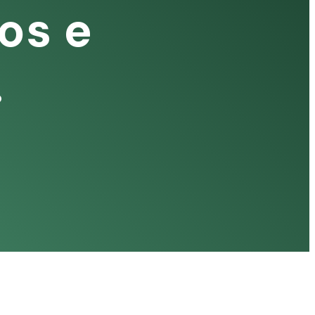
os e
.