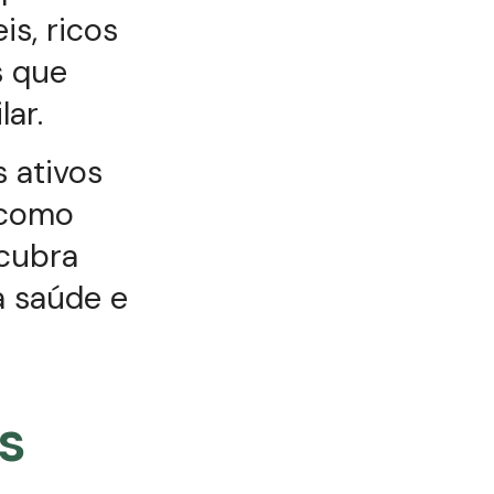
is, ricos
s que
ar.
 ativos
 como
scubra
a saúde e
s