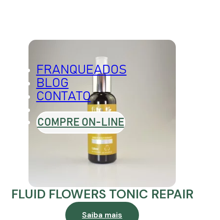
TO
LINHAS
PILLUS
FRANQUEADOS
BLOG
CONTATO
COMPRE ON-LINE
ESCOLORANTE
MATIZ
 OXIDANTES
P.21
FLUID FLOWERS TONIC REPAIR
Saiba mais