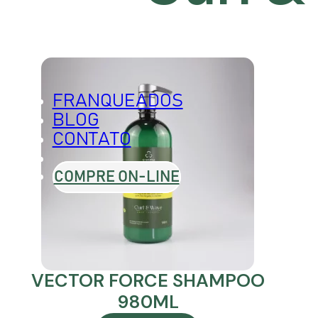
TO
LINHAS
PILLUS
FRANQUEADOS
BLOG
CONTATO
COMPRE ON-LINE
ESCOLORANTE
MATIZ
 OXIDANTES
P.21
VECTOR FORCE SHAMPOO
980ML