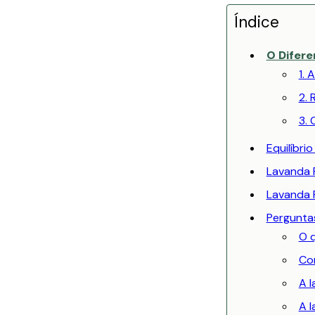
Índice
O Difere
1. 
2. 
3. 
Equilíbri
Lavanda F
Lavanda 
Pergunta
O q
Co
A l
A 