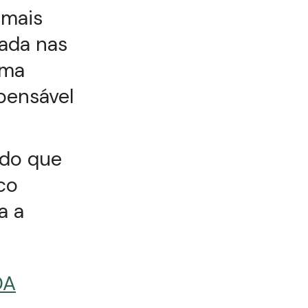
 mais
vada nas
uma
pensável
 do que
co
a a
DA