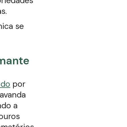
priedades
s.
mica se
lmante
ido
por
Lavanda
ndo a
couros