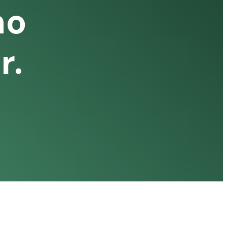
no
r.