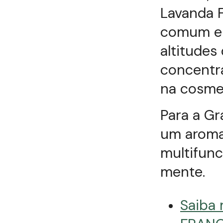
Lavanda F
comum e d
altitudes
concentra
na cosmet
Para a Gr
um aroma 
multifunc
mente.
Saiba