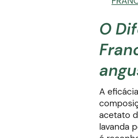
FRAN
O Di
Fran
angus
A eficáci
composiçã
acetato d
lavanda p