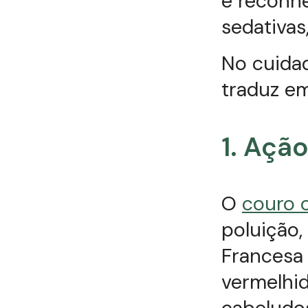
é reconh
sedativas
No cuidad
traduz em
1. Açã
O
couro 
poluição,
Francesa 
vermelhid