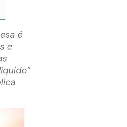
cesa é
s e
as
íquido”
lica