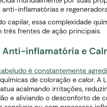
ecida mundialmente por suas pro
, anti-inflamatórias e regeneradora
o capilar, essa complexidade quí
 três frentes de ação principais.
o Anti-inflamatória e Ca
cabeludo é constantemente agred
 químicas de coloração e calor. A 
atua acalmando irritações, reduzi
ão e aliviando o desconforto de 