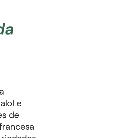
da
a
alol e
es de
 francesa