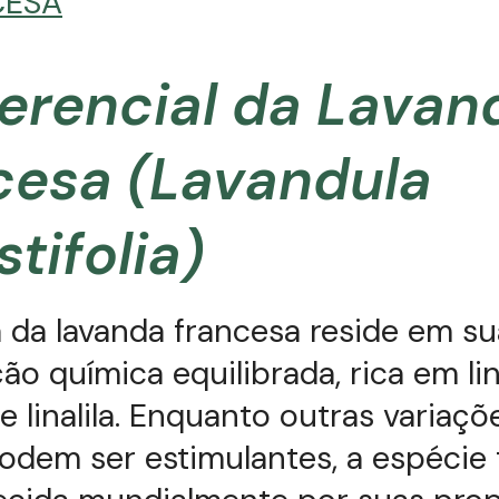
CESA
ferencial da Lavan
cesa (Lavandula
tifolia)
a da lavanda francesa reside em su
o química equilibrada, rica em lin
e linalila. Enquanto outras variaçõ
odem ser estimulantes, a espécie