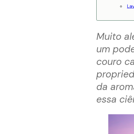
Lav
Muito a
um poder
couro c
propried
da arom
essa ciê