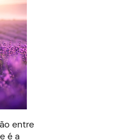
ião entre
e é a