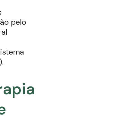
s
ção pelo
ral
sistema
).
rapia
e