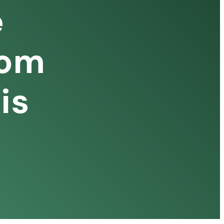
e
com
is