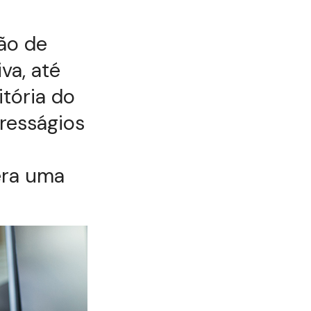
ão de
va, até
itória do
presságios
era uma