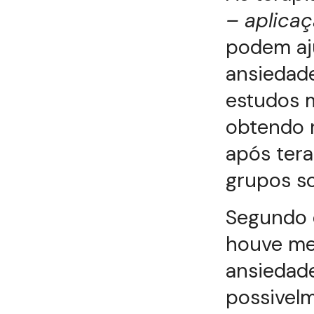
– aplicaç
podem aju
ansiedade
estudos m
obtendo r
após tera
grupos so
Segundo e
houve mel
ansiedad
possivelm