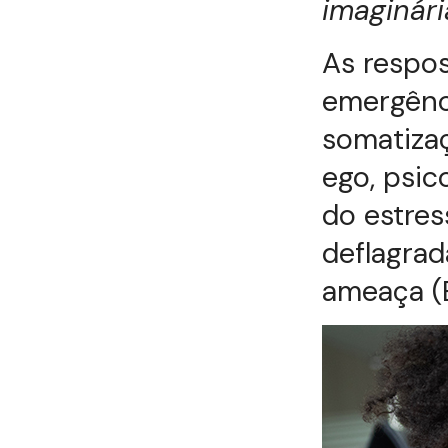
imaginár
As respo
emergênci
somatizaç
ego, psic
do estres
deflagrad
ameaça (