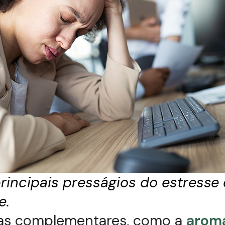
incipais presságios do estresse 
e.
ias complementares, como a
arom