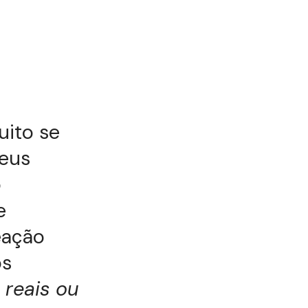
uito se
seus
o
e
eação
os
 reais ou