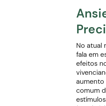
Ansi
Prec
No atual
fala em e
efeitos n
vivencian
aumento 
comum do
estímulos