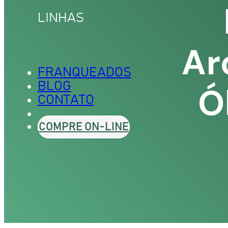
TO
LINHAS
PILLUS
Ar
FRANQUEADOS
BLOG
Ó
CONTATO
COMPRE ON-LINE
ESCOLORANTE
MATIZ
 OXIDANTES
P.21