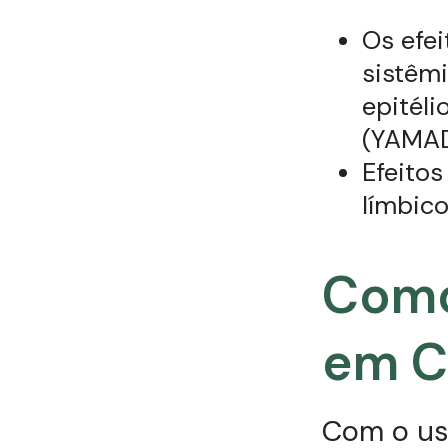
Os efei
sistêm
epitéli
(YAMAD
Efeitos
límbico
Como
em C
Com o us