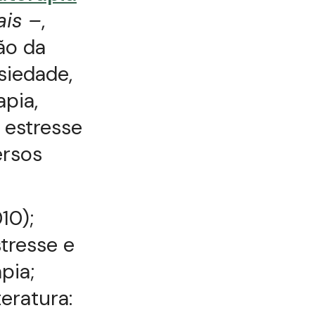
ais –
,
ão da
siedade,
pia,
 estresse
ersos
10);
stresse e
pia;
teratura: