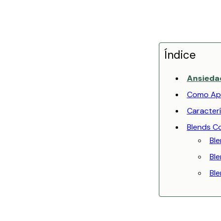
Índice
Ansieda
Como Apl
Caracterí
Blends C
Bl
Ble
Bl