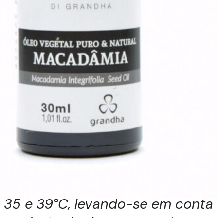
circulatório local
;
1 gotas de óleo essencial de
sândalo amyris
– anti-
inflamatório, relaxante,
refrescante
;
1 gota de óleo essencial de
palmarosa
– regenerador
Higienizar previamente os pés e
imergi-los em água quente
–
variação de temperatura entre
35 e 39°C, levando-se em conta