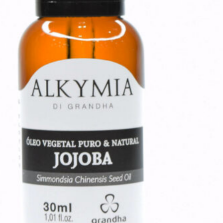
para manter certa emulsão, já
que os óleos essenciais e
vegetais são hidrofóbicos
– não
se misturam em água
. O leite
trará uma emulsão instável, mas
suficiente para permeação, se
mantido em movimento com a
água por 10 minutos. Durante
este tempo de ação, pode-se
aplicar técnicas manuais
relaxantes nos pés, até as
panturrilhas. Fazer a remoção