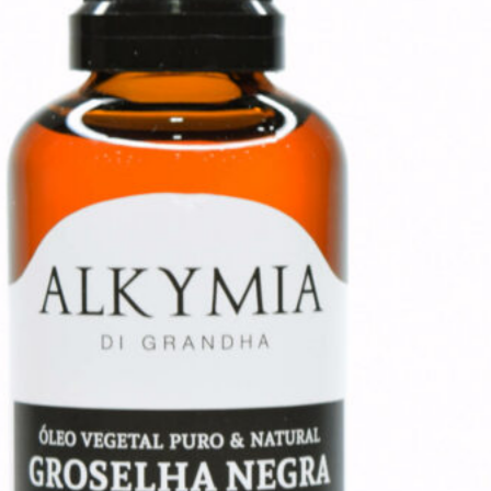
C).
Sugestão:
Blend:
8 ml de óleo vegetal de abacate
– antioxidante
;
2 ml de óleo vegetal de rosa
mosqueta
– regenerador
;
2 gotas de óleo essencial de
cânfora branca
– estimulante