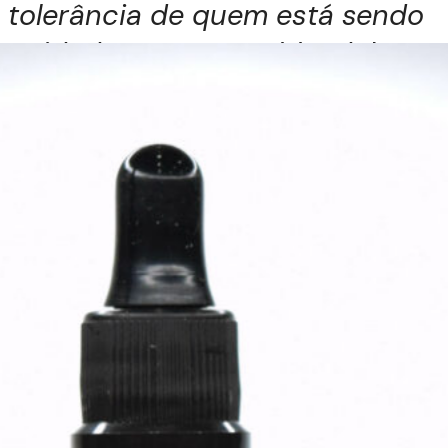
tolerância de quem está sendo
cuidado
. Preparar o
blend
de
óleo vegetal e óleos essenciais e
na sequência adicionar Leite
Integral Morno para em seguida
misturar ao recipiente do
escalda pés, fazendo a
movimentação da água para
manter certa emulsão.
O leite morno é adicionado
nesta técnica de escalda-pés,