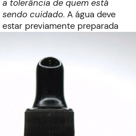
a tolerância de quem está
sendo cuidado
. A água deve
estar previamente preparada
com 10 ml de Body Soap, sem
fazer espuma neste momento.
Tempo de imersão entre 10 e 15
minutos.
Durante a ação do escalda-pés,
pode-se aplicar uma pequena
quantidade de Body Soap nas
mãos e executar técnicas
manuais relaxantes nos pés, até