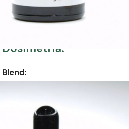
suave com Body Soap e finalizar
com Body Seduction ou Acqua
Soft Mix Oil.
Dosimetria:
Blend:
10 a 15 ml de óleo vegetal;
4 a 6 gotas de óleo essencial;
5 litros de água.