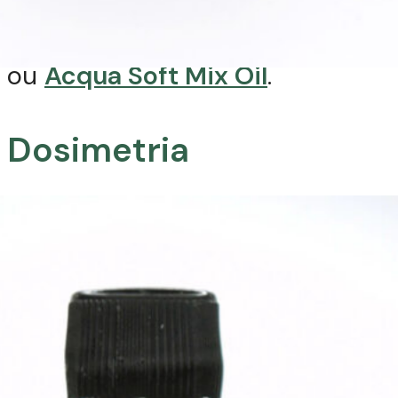
remoção suave com Body Soap
e finalizar com
Body Seduction
ou
Acqua Soft Mix Oil
.
Dosimetria
Blend:
10 ml de óleo vegetal;
Até 4 gotas de óleo essencial;
5 litros de água com
temperatura entre 35 e 39°C.
Água: 5 litros (entre 35º C a 39º