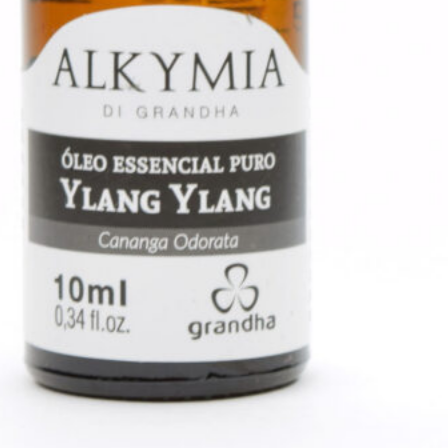
higienizados e secos, pausando
entre 5 e 10 minutos, para
depois imergi-los em água
quente
– variação de
temperatura entre 35 e 39°C,
levando em conta a tolerância
de quem está sendo cuidado
. O
tempo de imersão pode variar
entre 10 e 15 minutos. Durante o
tempo de ação, pode-se aplicar
técnicas manuais relaxantes nos
pés, até as panturrilhas. Fazer a