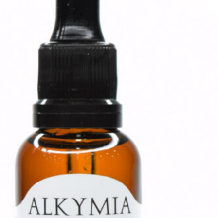
Sugestão:
Blend:
8 ml de óleo vegetal de abacate
– antioxidante
;
5 ml de óleo vegetal de
calêndula
– cicatrizante,
analgésico, antisséptico
;
2 ml de óleo vegetal de rosa
mosqueta
– regenerador
;
2 gotas de hortelã pimenta
–
refrescante, estimulante