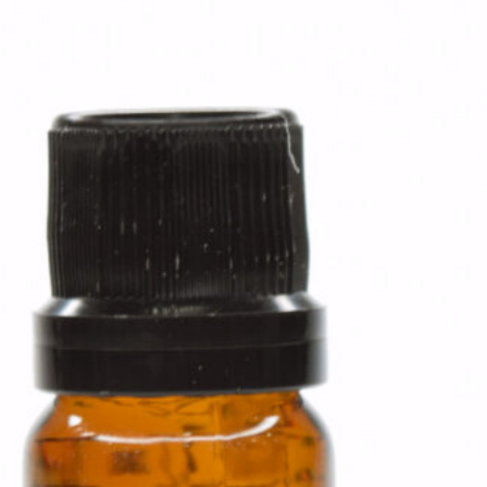
Sugestões de
Protocolos de
Aplicação
Há dois métodos que podem ser
utilizados com óleos essenciais:
Aplica-se o Blend
– mistura –
dos óleos essenciais e óleos
vegetais nos pés, previamente