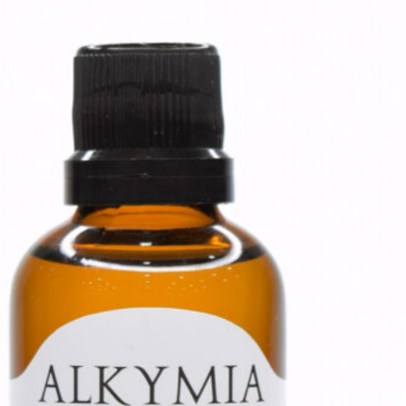
experiência de uma variedade de
profissionais competentes.
MENU
Quem Somos
Franqueados
Blog
Contato
Política de
Privacidade
Políticas da
Empresa