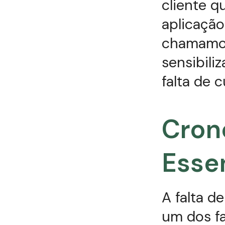
cliente q
aplicação
chamamo
sensibili
falta de 
Cron
Essen
A falta d
um dos f