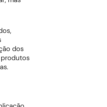
dos,
s
ação dos
 produtos
as.
plicação