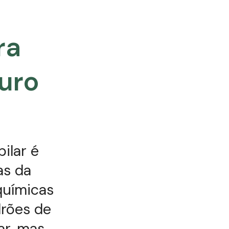
ra
uro
ilar é
as da
químicas
drões de
ar, mas