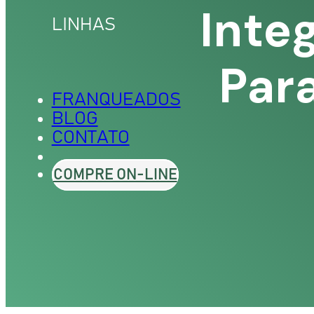
Inte
TO
LINHAS
PILLUS
Par
FRANQUEADOS
BLOG
CONTATO
COMPRE ON-LINE
ESCOLORANTE
MATIZ
 OXIDANTES
P.21