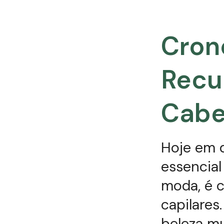
Cron
Recu
Cabe
Hoje em d
essencia
moda, é c
capilares
beleza mu