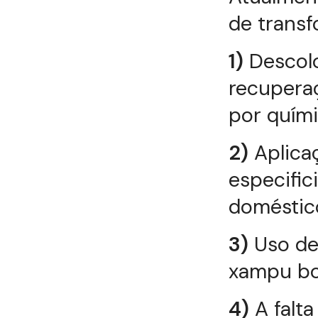
de transf
1)
Descolo
recuperaç
por quími
2)
Aplica
especific
doméstico
3)
Uso de 
xampu bo
4)
A falta