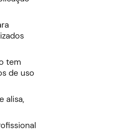
ara
lizados
ão tem
os de uso
 alisa,
ofissional