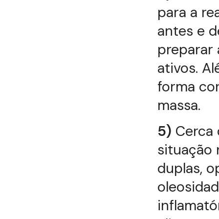
para a re
antes e d
preparar 
ativos. A
forma cor
massa.
5)
Cerca 
situação 
duplas, 
oleosidad
inflamató