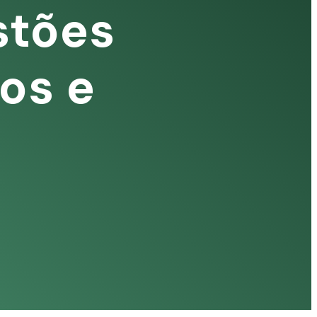
stões
os e