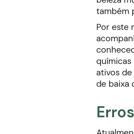
também p
Por este 
acompanh
conheced
químicas
ativos de
de baixa 
Erro
Atualment