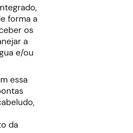
integrado,
de forma a
eceber os
anejar a
água e/ou
am essa
pontas
cabeludo,
to da