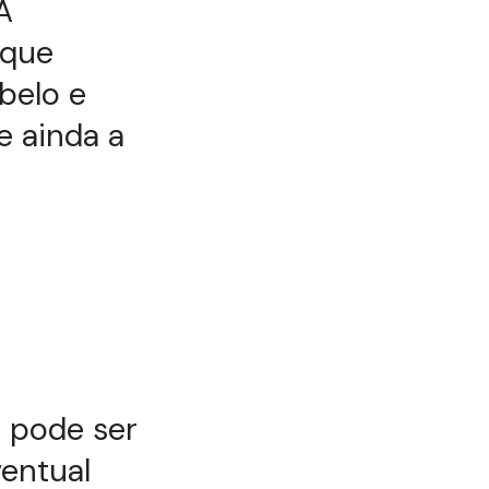
A
 que
belo e
e ainda a
 pode ser
entual