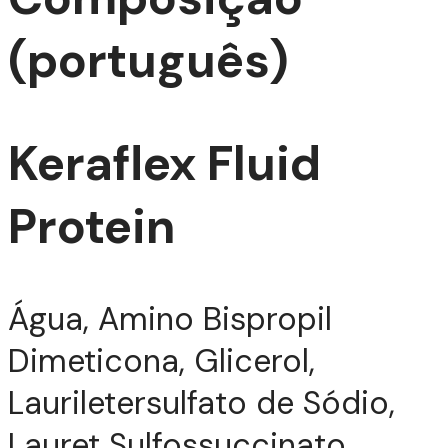
(português)
Keraflex Fluid
Protein
TIZ
Água, Amino Bispropil
Dimeticona, Glicerol,
Lauriletersulfato de Sódio,
Lauret Sulfossuccinato