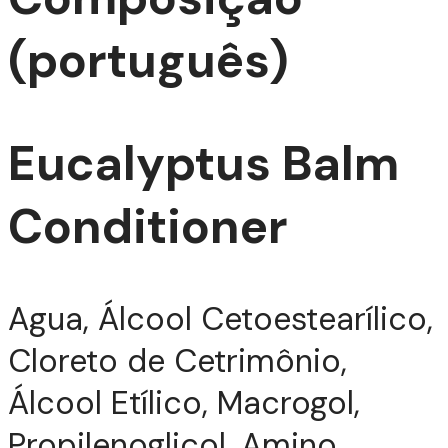
(português)
Eucalyptus Balm
Conditioner
TIZ
Agua, Álcool Cetoestearílico,
Cloreto de Cetrimônio,
Álcool Etílico, Macrogol,
Propilenoglicol, Amino