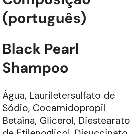
(português)
Black Pearl
Shampoo
TIZ
Água, Lauriletersulfato de
Sódio, Cocamidopropil
Betaína, Glicerol, Diestearato
de Etilenoglicol, Disuccinato