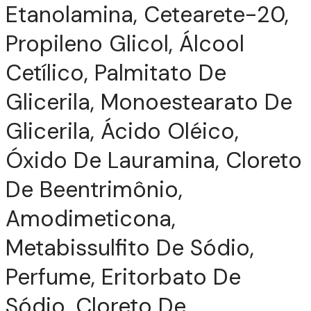
Etanolamina, Cetearete-20,
Propileno Glicol, Álcool
S
Cetílico, Palmitato De
Glicerila, Monoestearato De
Glicerila, Ácido Oléico,
Óxido De Lauramina, Cloreto
De Beentrimônio,
Amodimeticona,
Metabissulfito De Sódio,
Perfume, Eritorbato De
Sódio, Cloreto De