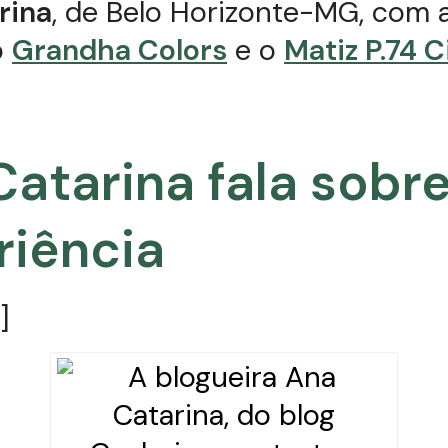
rina
, de Belo Horizonte-MG, com 
o
Grandha Colors
e o
Matiz P.74 
atarina fala sobr
riência
]