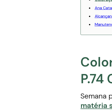
Ana Catar
Alcançan
Manutenç
Colo
P.74
Semana p
matéria s