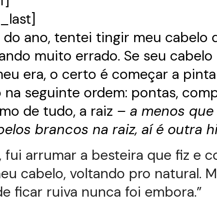
f]
_last]
o do ano, tentei tingir meu cabelo 
ndo muito errado. Se seu cabelo 
u era, o certo é começar a pinta
o na seguinte ordem: pontas, com
timo de tudo, a raiz
– a menos que
elos brancos na raiz, aí é outra h
 fui arrumar a besteira que fiz e co
u cabelo, voltando pro natural. M
e ficar ruiva nunca foi embora.”