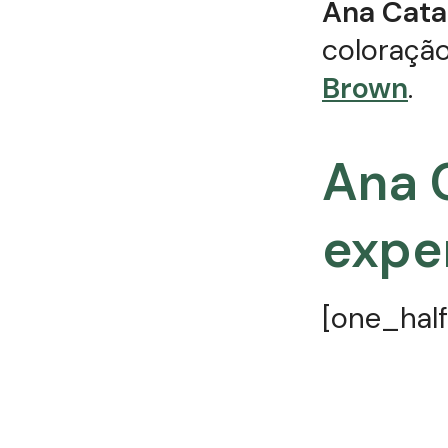
Ana Cata
coloraçã
Brown
.
Ana C
expe
[one_half