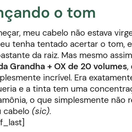
nçando o tom
eçar, meu cabelo não estava virg
eu tenha tentado acertar o tom, e
bastante da raiz. Mas mesmo assim u
 da Grandha + OX de 20 volumes
,
plesmente incrível. Era exatament
eria e a tinta tem uma concentra
 amônia, o que simplesmente não 
 cabelo
(sic)
.
f_last]