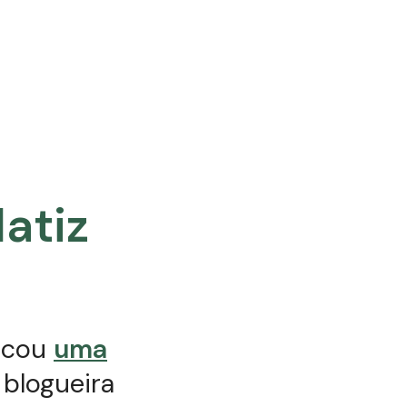
atiz
icou
uma
 blogueira