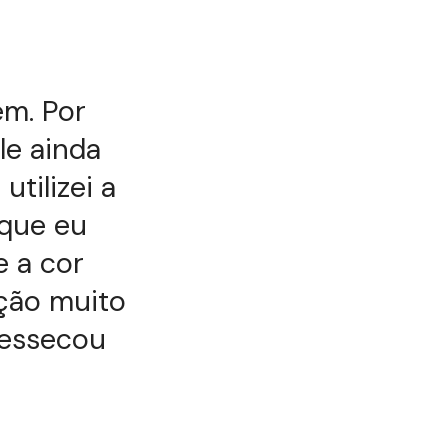
em. Por
le ainda
tilizei a
 que eu
e a cor
ção muito
ressecou