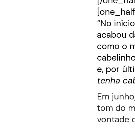
[/one_hal
[one_half
“No iníci
acabou da
como o me
cabelinh
e, por úl
tenha cab
Em junho,
tom do me
vontade d