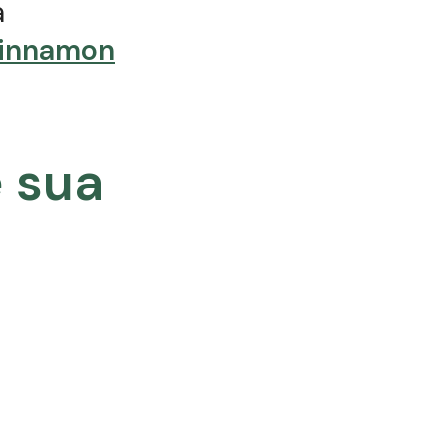
a
Cinnamon
e sua