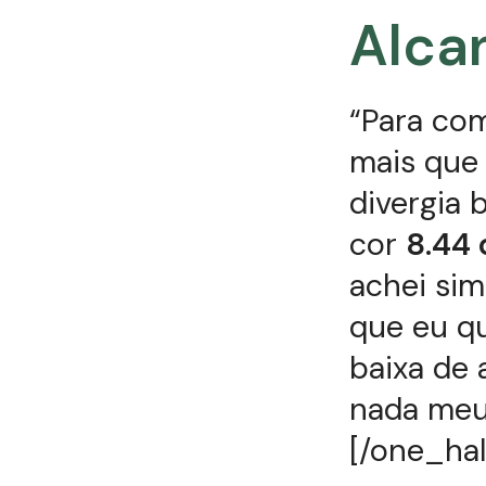
Alca
“Para com
mais que 
divergia 
cor
8.44
achei sim
que eu qu
baixa de
nada meu
[/one_hal