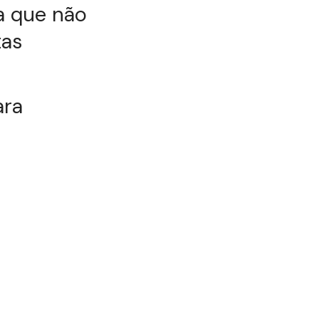
ba que não
tas