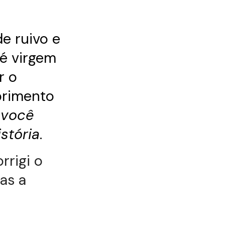
de ruivo e
é virgem
r o
primento
 você
istória
.
rrigi o
as a