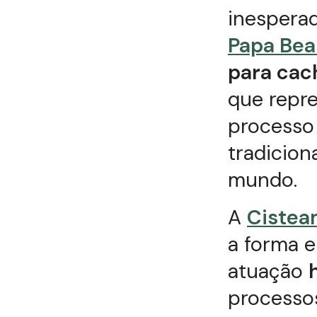
inesperad
Papa Bea
para cac
que repre
processo
tradicio
mundo.
A
Cistea
a forma e
atuação
processo