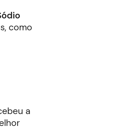
Sódio
os, como
ecebeu a
elhor