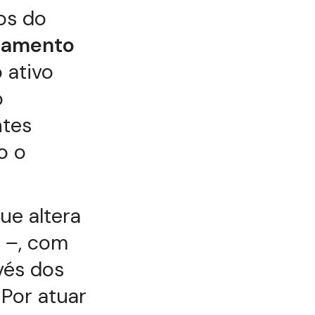
os do
hamento
o ativo
o
ntes
o o
ue altera
 –
, com
avés dos
. Por atuar