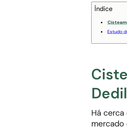
Índice
Cisteam
Estudo d
Cist
Dedi
Há cerca 
mercado 