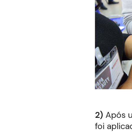
2)
Após u
foi aplic