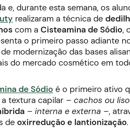
a e, durante esta semana, os alun
uty
realizaram a técnica de
dedil
hos
com a
Cisteamina de Sódio
, 
senta o primeiro passo adiante n
 de modernização das bases alisa
nais do mercado cosmético em tod
mina de Sódio
é o primeiro ativo q
 a textura capilar
– cachos ou liso
híbrida
– interna e externa –
, atr
s de
oxirredução e lantionização