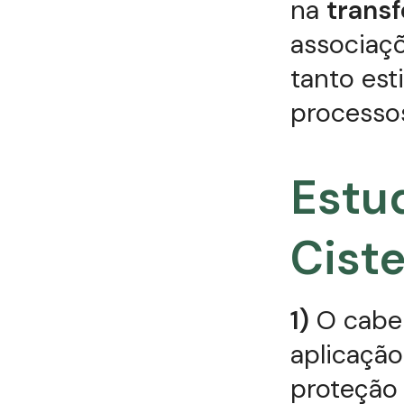
na
trans
associaçõ
tanto es
processos
Estu
Cist
1)
O cabel
aplicaçã
proteção 