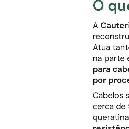
O qu
A
Cauter
reconstr
Atua tant
na parte
para cab
por proc
Cabelos 
cerca de
queratin
resistênc