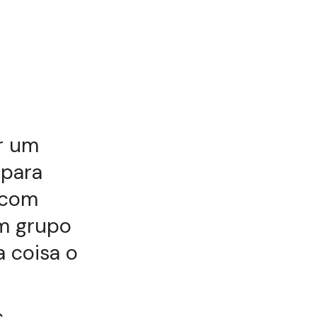
r um
 para
 com
um grupo
 coisa o