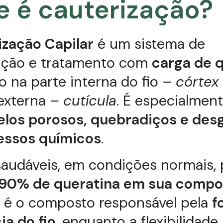
e é cauterização?
ização Capilar
é um sistema de
ução e tratamento com
carga de 
o na parte interna do fio
– córtex
 externa
– cutícula
. É especialmen
elos porosos, quebradiços e des
essos químicos
.
saudáveis, em condições normais
90% de queratina em sua compo
a é o composto responsável pela
f
ia do fio
, enquanto a flexibilidade,