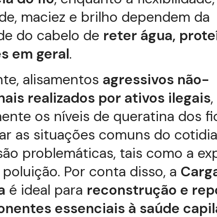
ade, maciez e brilho dependem da
de do cabelo de
reter água, prote
es em geral
.
nte, alisamentos
agressivos não-
nais realizados por ativos ilegais
,
ente os níveis de queratina dos fio
ar as situações comuns do cotidi
ão problemáticas, tais como a ex
à poluição. Por conta disso, a
Carg
a
é ideal para
reconstrução e rep
nentes essenciais à saúde capil