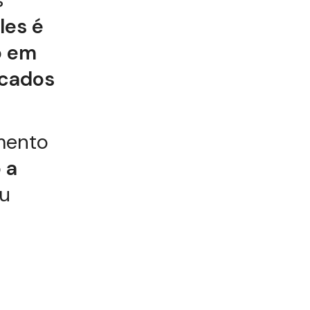
s
les é
o em
icados
amento
 a
eu