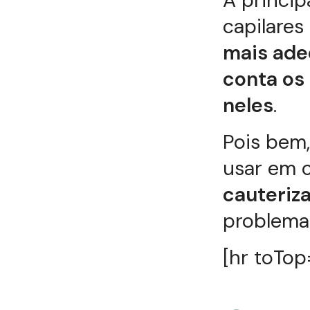
A princip
capilares
mais ade
conta os
neles
.
Pois bem,
usar em c
cauteriz
problema
[hr toTop=