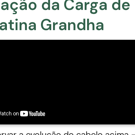
cação da Carga de
atina Grandha
rvar a evolução do cabelo acima 