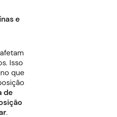
ínas e
 afetam
s. Isso
ano que
posição
a de
osição
ar
.