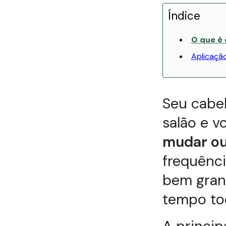
Índice
O que é
Aplicaçã
Seu cabel
salão e v
mudar ou
frequênci
bem gran
tempo to