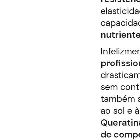
elasticid
capacida
nutrient
Infelizme
profissio
drasticam
sem cont
também s
ao sol e 
Queratin
de compo