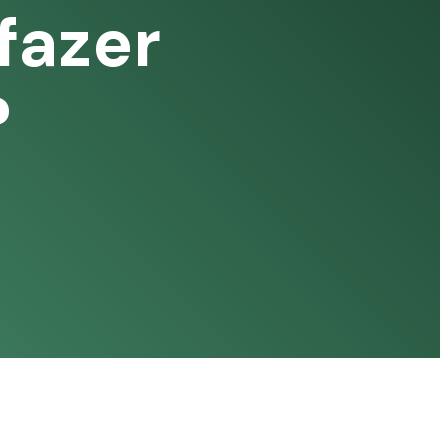
fazer
?