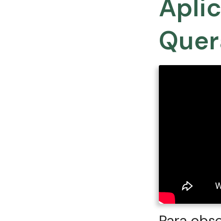
Apli
Quer
Para obse