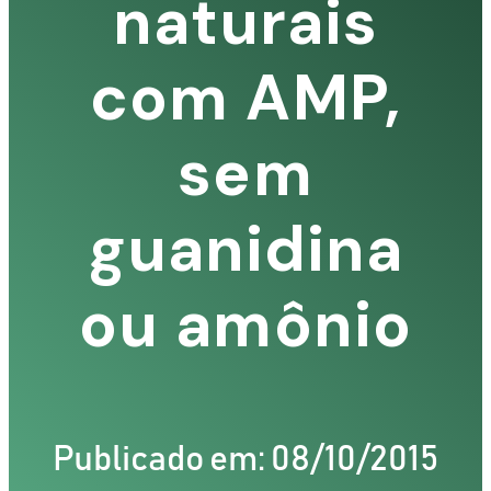
naturais
com AMP,
sem
guanidina
ou amônio
TIZ
Publicado em: 08/10/2015