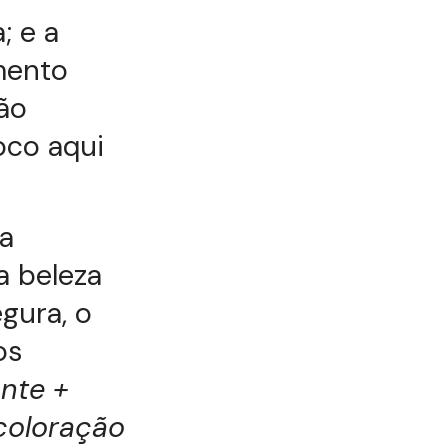
; e a
mento
ão
foco aqui
a
a beleza
gura, o
os
nte +
coloração