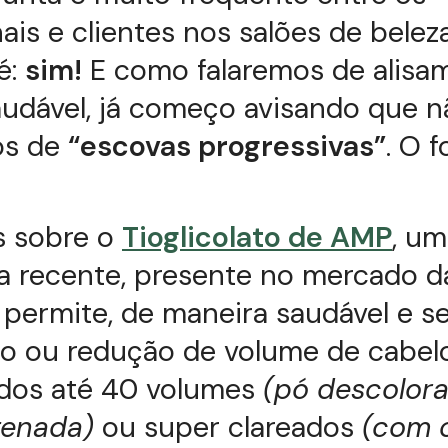
nais e clientes nos salões de beleza
é:
sim!
E como falaremos de alisa
audável, já começo avisando que n
os de
“escovas progressivas”
. O 
s sobre o
Tioglicolato de AMP
, um
a recente, presente no mercado d
 permite, de maneira saudável e se
to ou redução de volume de cabel
idos até 40 volumes
(pó descolora
genada)
ou super clareados
(com 