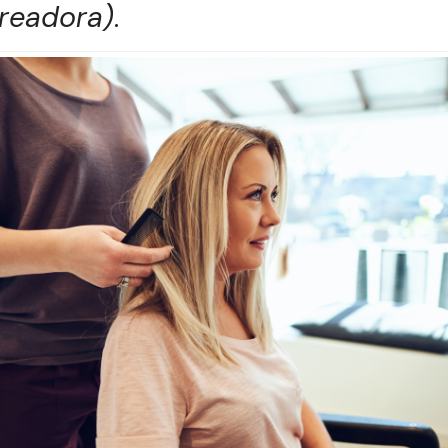
areadora)
.