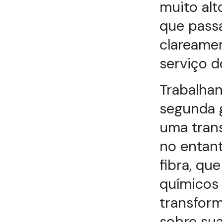
muito alt
que pass
clareamen
serviço do
Trabalha
segunda 
uma tran
no entan
fibra, qu
químicos 
transform
sobre sua