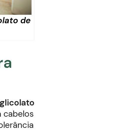
olato de
ra
glicolato
m cabelos
olerância