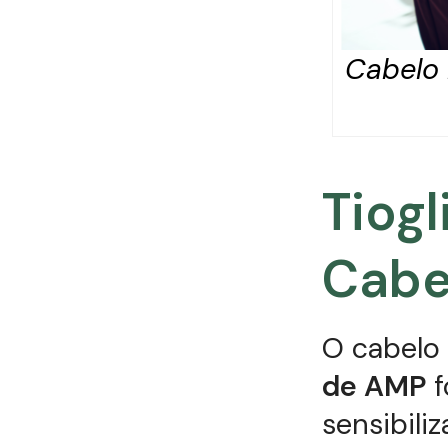
Cabelo 
Tiog
Cabe
O cabelo 
de AMP
f
sensibili