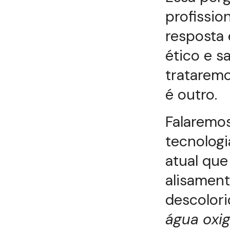
profissio
resposta 
ético e s
tratarem
é outro.
Falaremo
tecnologi
atual que
alisamen
descolor
água oxi