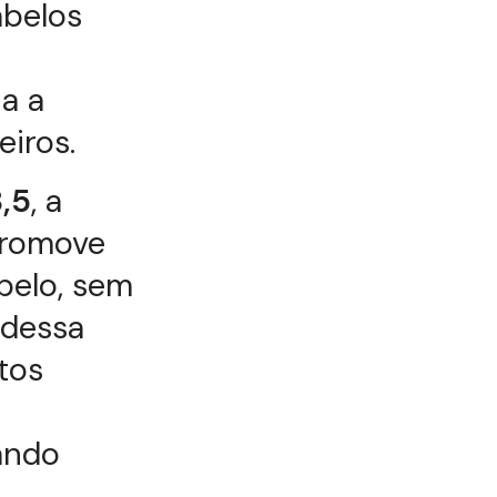
abelos
a a
eiros.
8,5
, a
romove
belo, sem
 dessa
tos
ando