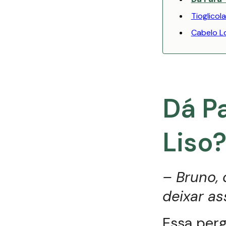
Tioglicol
Cabelo Lo
Dá Pa
Liso
– Bruno, 
deixar a
Essa perg