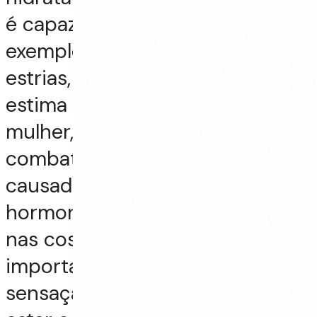
é capaz de prevenir, por
exemplo, o surgimento de
estrias, o que melhora a auto-
estima e auto-imagem da
mulher, além de auxiliar no
combate à fadiga e cansaço,
causados pelas alterações
hormonais. Em caso de dores
nas costas, braços e pernas, é
importante buscar uma
sensação de conforto, bem-