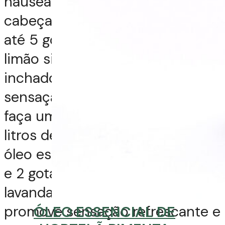
náuseas, enjoos e dores de
cabeça, coloque num difusor
até 5 gotas de óleo essencial de
limão siciliano; se os pés estão
inchados, cansados e com
sensação de dor nas pernas,
faça um escalda-pés com 2
litros de água morna, 2 gotas de
óleo essencial de limão siciliano
e 2 gotas de óleo essencial de
lavanda francesa. Este
blend
promove sensação refrescante e
ÓLEO ESSENCIAL DE