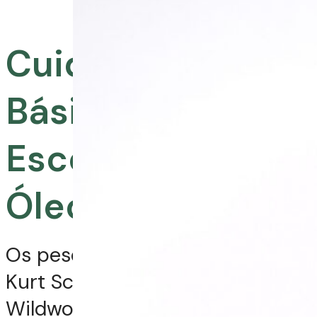
Cuidados
Básicos na
Escolha dos
Óleos Essenciais
Os pesquisadores Ron Guba,
Kurt Schnaubelt e Chrissie
Wildwood afirmam desconhecer