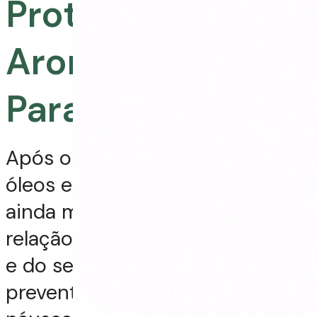
Protocolos De
Aromaterapia
Para Gestantes
Após o 5° mês de gestação, os
óleos essenciais tornam-se
ainda mais terapêuticos em
relação ao bem-estar da mamãe
e do seu bebê. Como medida
preventiva para amenizar