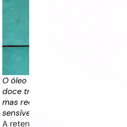
O óleo essencial de laranja
doce traz muitos benefícios,
mas requer cuidados por ser
sensível à luz.
A retenção de líquidos gera um