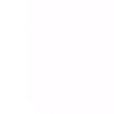
Políticas da
Empresa
Compre On-
line
Portal
Grandha
CONTATO
(11) 93429-0866
(11) 4701-6444
SAC GRANDHA
WhatsApp
(11) 93429-