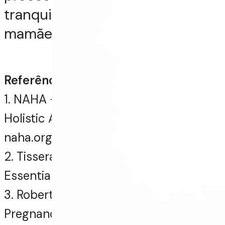
tranquilo e alegre para a futura
mamãe e seu bebê.
Referências:
1. NAHA – National Association of
Holistic Aromatherapy : https //
naha.org/
2. Tisserans, R and Balacs, T (1995)
Essential oil Safety
3. Robert Tisserand – Lavender oil and
Pregnancy, 2011