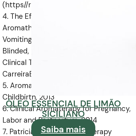
(https//roberttisserand.com)
4. The Effect of Lemon Inhalation
Aromatherapy on Nausea and
Vomitingof Pregnancy. A Double
Blinded, Randomized, Controlled
Clinical Trial 2014
CarreiraBeauty Samia Maluf 2016
5. Aromatherapy in Pregnancy and
Childbirth, 2013
ÓLEO ESSENCIAL DE LIMÃO
6. Clinical Aromaterapy for Pregnancy,
SICILIANO
Labor and Postpartum, 2014
Saiba mais
7. Patricia Davis – Aromatherapy