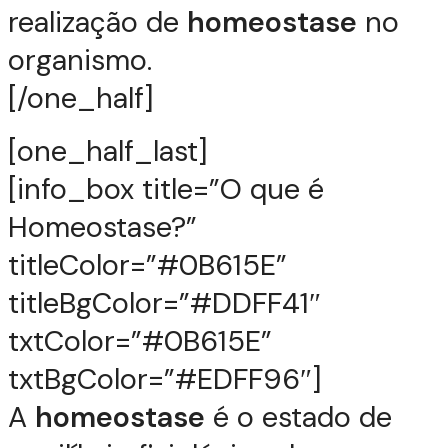
realização de
homeostase
no
organismo.
[/one_half]
[one_half_last]
[info_box title=”O que é
Homeostase?”
titleColor=”#0B615E”
titleBgColor=”#DDFF41″
txtColor=”#0B615E”
txtBgColor=”#EDFF96″]
A
homeostase
é o estado de