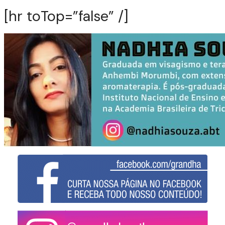
[hr toTop=”false” /]