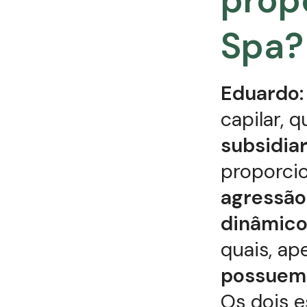
prop
Spa?
Eduardo:
capilar, 
subsidiar
proporcio
agressão 
dinâmic
quais, ap
possuem 
Os dois 