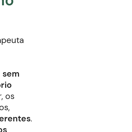
no
apeuta
,
sem
rio
, os
os,
ferentes
.
os