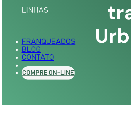
tr
TO
LINHAS
PILLUS
Urb
FRANQUEADOS
BLOG
CONTATO
COMPRE ON-LINE
ESCOLORANTE
MATIZ
 OXIDANTES
P.21