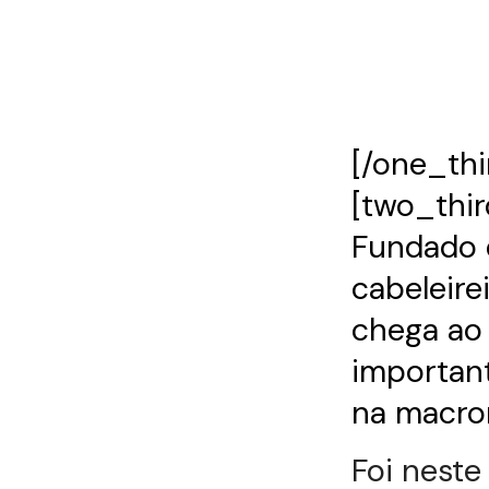
[/one_thi
[two_thir
Fundado 
cabeleire
chega ao
important
na macro
Foi neste