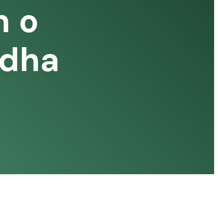
m o
ndha