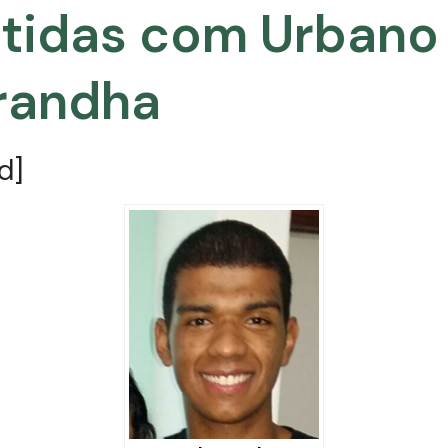
rtidas com Urbano
randha
d]