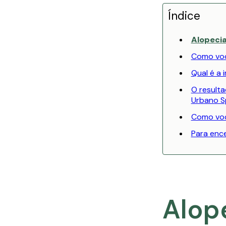
Índice
Alopecia
Como voc
Qual é a 
O result
Urbano Sp
Como voc
Para ence
Alope