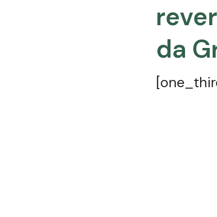
reve
da G
[one_thir