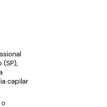
issional
 (SP),
a
a capilar
 o