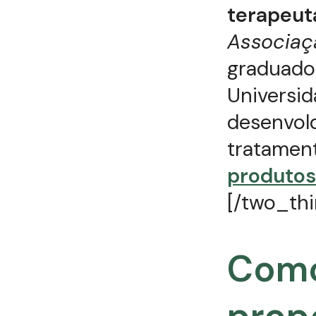
terapeuta
Associaçã
graduado 
Universi
desenvol
tratamen
produtos
[/two_thi
Como