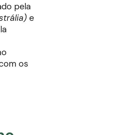
cado pela
trália)
e
la
no
 com os