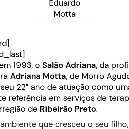
Eduardo
Motta
rd]
d_last]
em 1993, o
Salão Adriana
, da prof
ira
Adriana Motta
, de Morro Agudo
 seu 22° ano de atuação como um
e referência em serviços de terapi
rregião de
Ribeirão Preto
.
 ambiente que cresceu o seu filho,