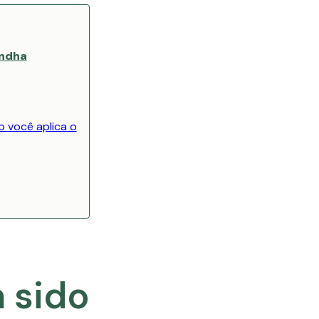
andha
 você aplica o
m sido