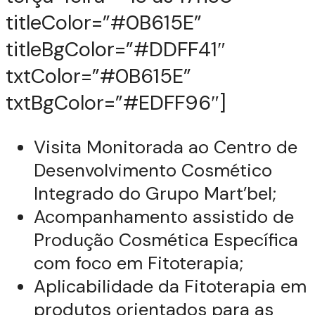
titleColor=”#0B615E”
titleBgColor=”#DDFF41″
txtColor=”#0B615E”
txtBgColor=”#EDFF96″]
Visita Monitorada ao Centro de
Desenvolvimento Cosmético
Integrado do Grupo Mart’bel;
Acompanhamento assistido de
Produção Cosmética Específica
com foco em Fitoterapia;
Aplicabilidade da Fitoterapia em
produtos orientados para as