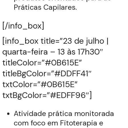
Práticas Capilares.
[/info_box]
[info_box title=”23 de julho |
quarta-feira – 13 às 17h30″
titleColor=”#0B615E”
titleBgColor=”#DDFF41″
txtColor=”#0B615E”
txtBgColor=”#EDFF96″]
Atividade prática monitorada
com foco em Fitoterapia e