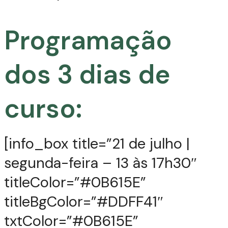
Programação
dos 3 dias de
curso:
[info_box title=”21 de julho |
segunda-feira – 13 às 17h30″
titleColor=”#0B615E”
titleBgColor=”#DDFF41″
txtColor=”#0B615E”