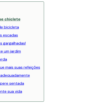
e chiclete
e bicicleta
as escadas
s gargalhadas!
e um jardim
orda
ue mais suas refeições
a adequadamente
spere sentada
nte sua vida