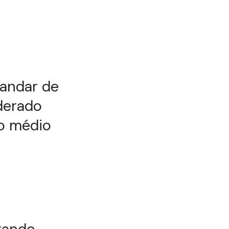
 andar de
derado
o médio
rando