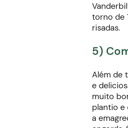
Vanderbil
torno de 
risadas.
5) Co
Além de t
e delicio
muito bom
plantio e
a emagrec