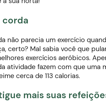
 a sua horta!
e corda
da não parecia um exercício quan
ça, certo? Mal sabia você que pula
lhores exercícios aeróbicos. Ape
da atividade fazem com que uma 
ime cerca de 113 calorias.
tigue mais suas refeiçõe