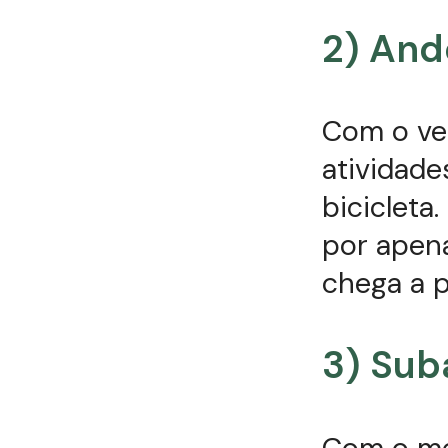
2) And
Com o ve
atividade
biciclet
por apen
chega a p
3) Sub
Com o me