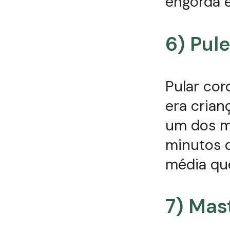
engorda é
6) Pul
Pular cor
era crian
um dos me
minutos 
média que
7) Mas