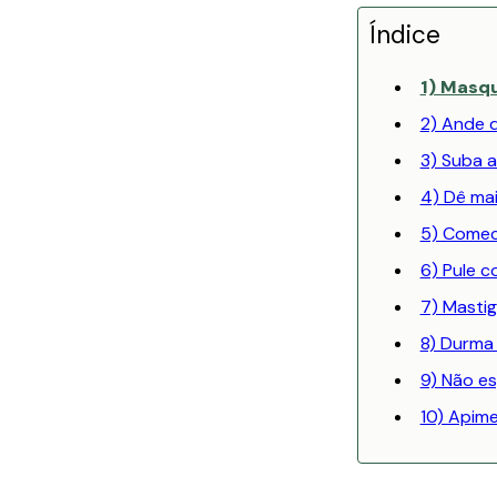
Índice
1) Masqu
2) Ande d
3) Suba 
4) Dê mai
5) Comec
6) Pule c
7) Mastig
8) Durm
9) Não e
10) Apime