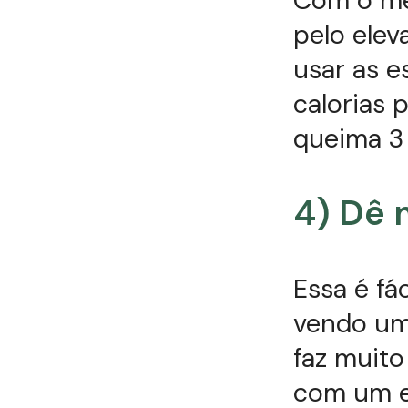
pelo elev
usar as e
calorias 
queima 3
4) Dê 
Essa é fá
vendo um
faz muit
com um e