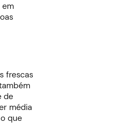
a em
boas
s frescas
é também
e de
er média
 o que