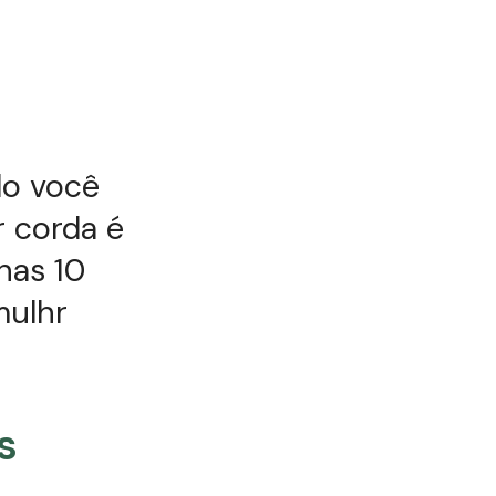
do você
r corda é
nas 10
mulhr
s