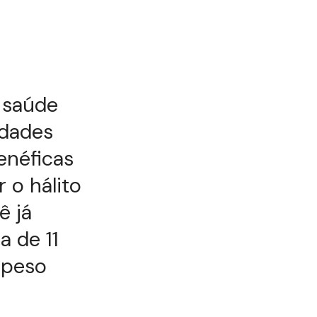
 saúde
edades
enéficas
r o hálito
ê já
 de 11
 peso