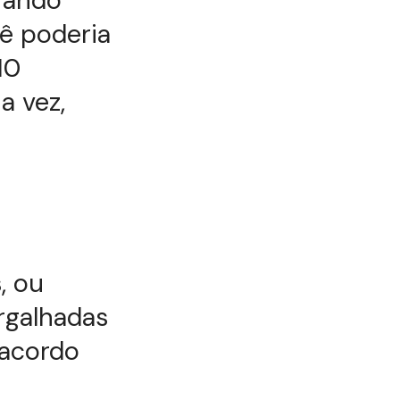
cê poderia
10
a vez,
, ou
rgalhadas
 acordo